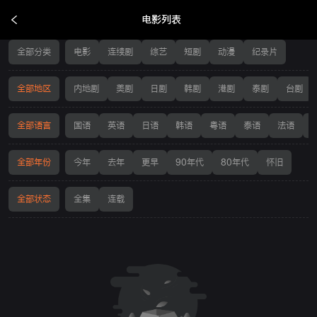
电影列表
电影列表
全部分类
电影
连续剧
综艺
短剧
动漫
纪录片
全部地区
内地剧
美剧
日剧
韩剧
港剧
泰剧
台剧
全部语言
国语
英语
日语
韩语
粤语
泰语
法语
全部年份
今年
去年
更早
90年代
80年代
怀旧
全部状态
全集
连载