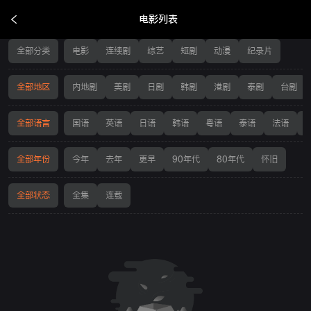
电影列表
电影列表
全部分类
电影
连续剧
综艺
短剧
动漫
纪录片
全部地区
内地剧
美剧
日剧
韩剧
港剧
泰剧
台剧
全部语言
国语
英语
日语
韩语
粤语
泰语
法语
全部年份
今年
去年
更早
90年代
80年代
怀旧
全部状态
全集
连载