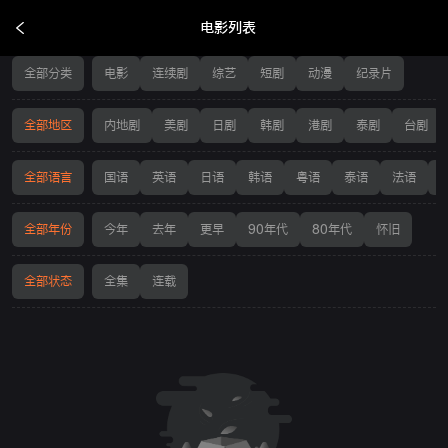
电影列表
电影列表
全部分类
电影
连续剧
综艺
短剧
动漫
纪录片
全部地区
内地剧
美剧
日剧
韩剧
港剧
泰剧
台剧
全部语言
国语
英语
日语
韩语
粤语
泰语
法语
全部年份
今年
去年
更早
90年代
80年代
怀旧
全部状态
全集
连载