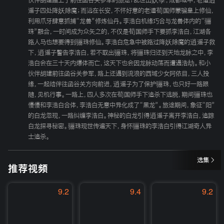
伙伴胡建踏上了前往函谷关参军的旅途；乱世出妖孽，成都城中，老道逍
遥子四处降妖除魔；而远在长安，不怀好意的老道荀国师蒙骗皇上修仙，
利用爪牙肆意抓捕“龙兽”修炼仙丹。李浩白机缘巧合与龙兽体内的“骊
珠”融合，一时间成为众矢之的，不仅是荀国师手下要抓李浩白，江湖各
路人马也想要得到骊珠修仙。李浩白危急中被路过降妖除魔的逍遥子救
下，逍遥子警告李浩白，若不取出骊珠，将骊珠归还到天地龙脉之中，李
浩白会在三十天内爆体而亡，这天下也会因龙脉动荡而遭遇浩劫。和小
伙伴胡建前往函谷关参军，路上还遇到流浪的西域少女阿依目，三人投
缘，一起结伴往函谷关方向前进，逍遥子为了保护骊珠，也只好一路跟
随，见机行事。一路上，四人多次在荀国师手下追杀下逃脱，期间骊珠也
慢慢和李浩白合体，李浩白无意中异化成了“黑龙”。旅途期间，象征“阳”
的白龙忽现，一路纠缠李浩白。神秘的白龙引得逍遥子离开李浩白，追踪
白龙探寻秘密。骊珠现世传遍天下，身怀骊珠的李浩白引得江湖奇人异
士追杀。
选集
推荐视频
9.2
9.4
9.2