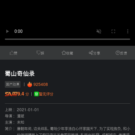
赞
踩
收藏
分享
反馈
蜀山奇仙录
925408
国产动漫
9.4
暂无评分
分
上映 :
2021-01-01
导演 :
潘斌
主演 :
未知
简介 :
唐朝年间，边关战乱，蜀地少年李浩白心怀家国天下，为了实现抱负，和小