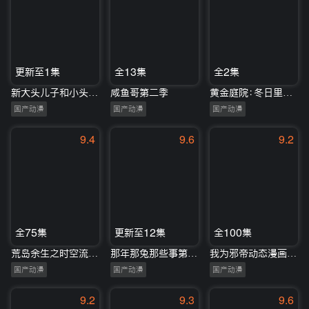
更新至1集
全13集
全2集
新大头儿子和小头爸爸3：俄罗斯奇遇记
咸鱼哥第二季
黄金庭院：冬日里的新年愿望
国产动漫
国产动漫
国产动漫
9.4
9.6
9.2
全75集
更新至12集
全100集
荒岛余生之时空流浪纪动态漫画第2季
那年那兔那些事第二季
我为邪帝动态漫画第1季
国产动漫
国产动漫
国产动漫
9.2
9.3
9.6