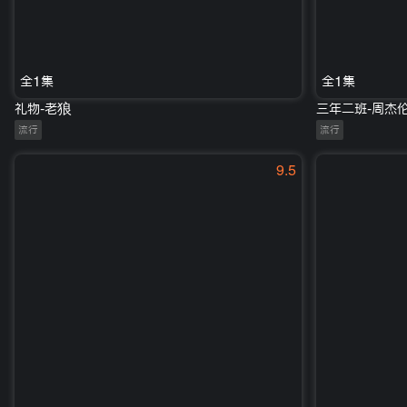
全1集
全1集
礼物-老狼
三年二班-周杰
流行
流行
9.5