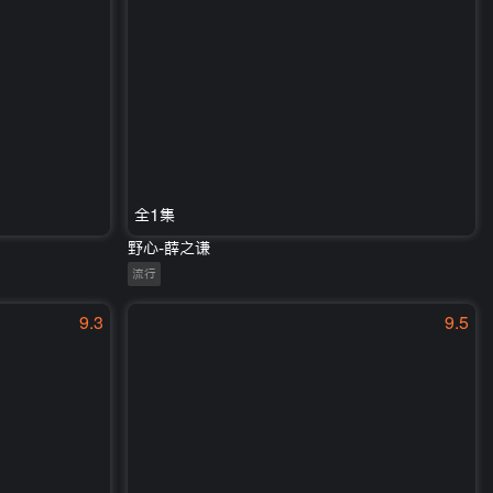
全1集
野心-薛之谦
流行
9.3
9.5