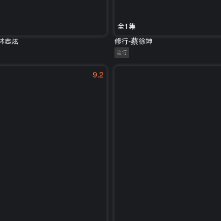
全1集
d-林志炫
修行-蔡徐坤
流行
9.2