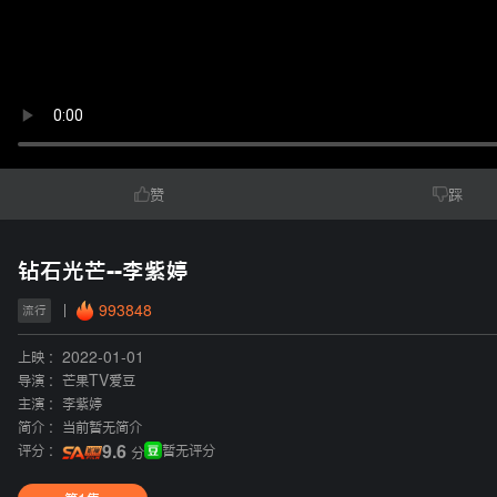
赞
踩
钻石光芒--李紫婷
993848
流行
上映 :
2022-01-01
导演 :
芒果TV爱豆
主演 :
李紫婷
简介 :
当前暂无简介
评分 :
9.6
暂无评分
分