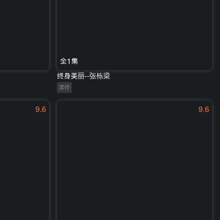
全1集
终身美丽--张栋梁
流行
9.6
9.6