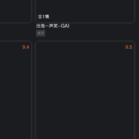
全1集
沧海一声笑--GAI
流行
9.4
9.5