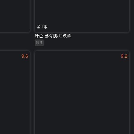
全1集
绿色-苏有朋/江映蓉
流行
9.6
9.2