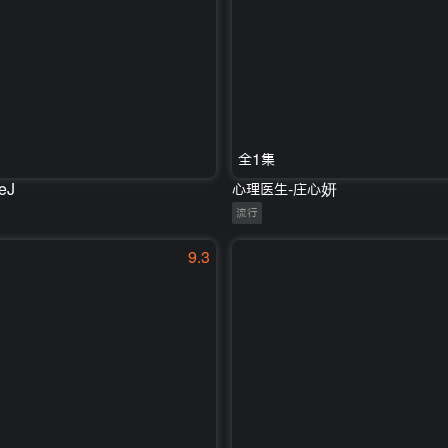
全1集
eJ
心理医生-庄心妍
流行
9.3