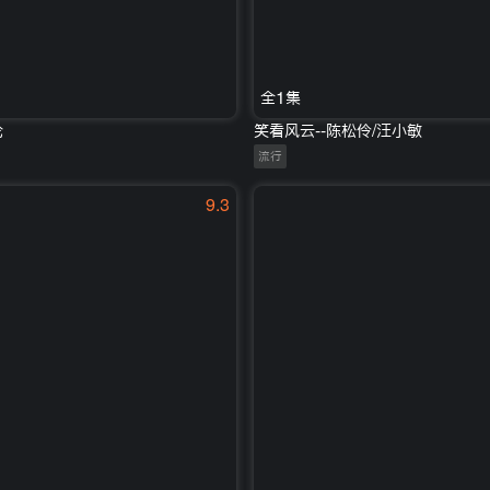
全1集
伦
笑看风云--陈松伶/汪小敏
流行
9.3