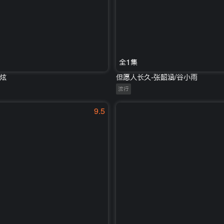
全1集
志炫
但愿人长久-张韶涵/谷小雨
流行
9.5