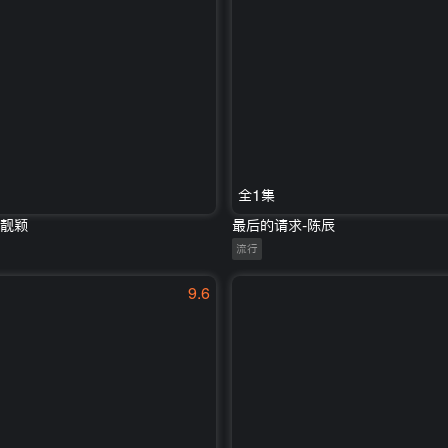
全1集
张靓颖
最后的请求-陈辰
流行
9.6