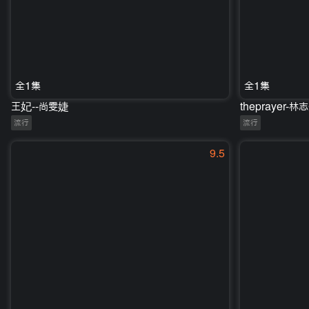
全1集
全1集
王妃--尚雯婕
theprayer-林
流行
流行
9.5