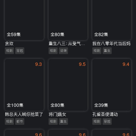
全59集
全80集
全82集
贪欢
重生八三：从受气包到人生赢家
我在八零年代当后妈
短剧
穿越
短剧
逆袭
短剧
重生
9.3
9.5
9.4
全100集
全80集
全39集
韩总夫人喊你抢菜了
将门嫡女
孔雀圣使请动
短剧
都市
短剧
重生
短剧
穿越
9.6
9.6
9.6