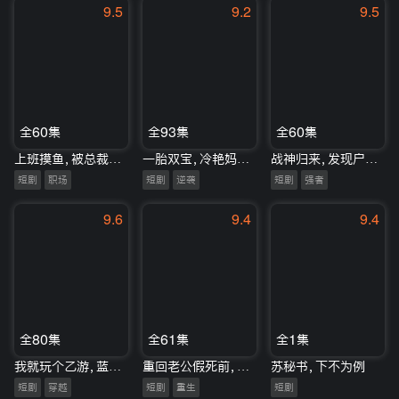
9.5
9.2
9.5
全60集
全93集
全60集
上班摸鱼，被总裁老公抓个正着
一胎双宝，冷艳妈咪马甲藏不住
战神归来，发现户口被注销
短剧
职场
短剧
逆袭
短剧
强者
9.6
9.4
9.4
全80集
全61集
全1集
我就玩个乙游，蓝星怎么戒严了
重回老公假死前，我逆风翻盘
苏秘书，下不为例
短剧
穿越
短剧
重生
短剧