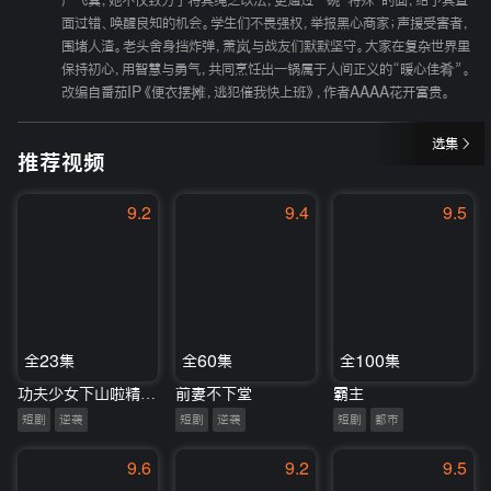
严飞翼，她不仅致力于将其绳之以法，更通过一碗“特殊”的面，给予其直
面过错、唤醒良知的机会。学生们不畏强权，举报黑心商家；声援受害者，
围堵人渣。老头舍身挡炸弹，萧岚与战友们默默坚守。大家在复杂世界里
保持初心，用智慧与勇气，共同烹饪出一锅属于人间正义的“暖心佳肴”。
改编自番茄IP《便衣摆摊，逃犯催我快上班》，作者AAAA花开富贵。
选集
推荐视频
9.2
9.4
9.5
全23集
全60集
全100集
功夫少女下山啦精华版
前妻不下堂
霸主
短剧
逆袭
短剧
逆袭
短剧
都市
9.6
9.2
9.5