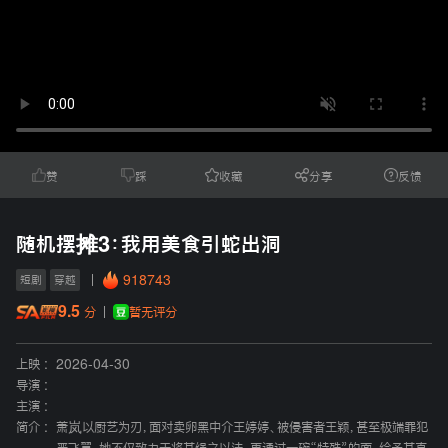
赞
踩
收藏
分享
反馈
随机摆摊3：我用美食引蛇出洞
918743
短剧
穿越
9.5
暂无评分
分
上映 :
2026-04-30
导演 :
主演 :
简介 :
萧岚以厨艺为刃，面对卖卵黑中介王婷婷、被侵害者王颖，甚至极端罪犯