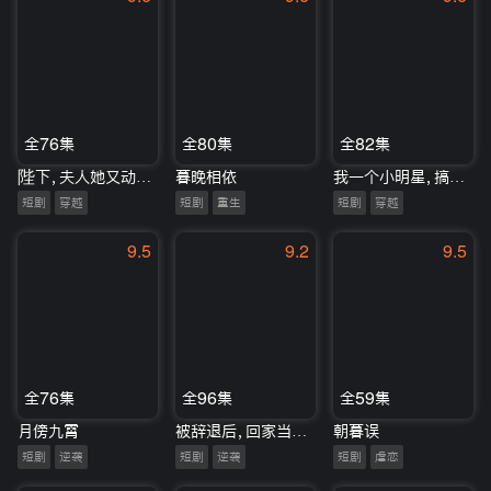
全76集
全80集
全82集
陛下，夫人她又动手了
暮晚相依
我一个小明星，搞点副业合理吧
短剧
穿越
短剧
重生
短剧
穿越
9.5
9.2
9.5
全76集
全96集
全59集
月傍九霄
被辞退后，回家当渔民
朝暮误
短剧
逆袭
短剧
逆袭
短剧
虐恋