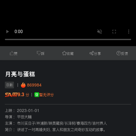
赞
踩
收藏
分享
反馈
月亮与蛋糕
869984
日剧
9.3
暂无评分
分
上映 :
2023-01-01
导演 :
平田大輔
主演 :
市川实日子
/
井浦新
/
映美藏良
/
长泽树
/
春海四方
/
吉村界人
简介 :
讲述了一对再婚夫妇、家人和朋友之间奇妙互动的故事。