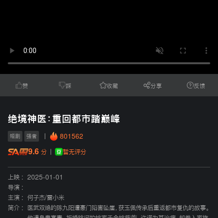
赞
踩
收藏
分享
反馈
绝境神医：重回都市踏巅峰
801562
短剧
强者
9.6
暂无评分
分
上映 :
2025-01-01
导演 :
主演 :
何子杰
/
雷小米
简介 :
医武双绝的陈九阳遭豪门陷害坠崖，获玉佩传承后重返都市复仇的故事。