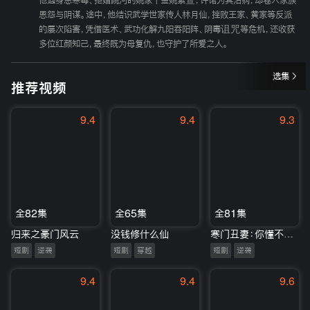
他遇身患寒毒、拒婚跳河的姚家千金姚紫萱，许诺为其治病，却卷入家族
恩怨与阴谋。途中，他结识武学世家传人林月仙，挫败王家、黄家等反派
的屡次陷害，凭借医术、武功化解九阳吞阳阵、阴毒诅咒等危机，还收获
多位红颜知己，最终既为母复仇，也守护了所爱之人。
选集
推荐视频
9.4
9.4
9.3
全82集
全65集
全81集
归来之豪门风云
没钱修什么仙
寒门丑妻：你懂不懂宝藏女孩
短剧
逆袭
短剧
穿越
短剧
逆袭
9.4
9.4
9.6