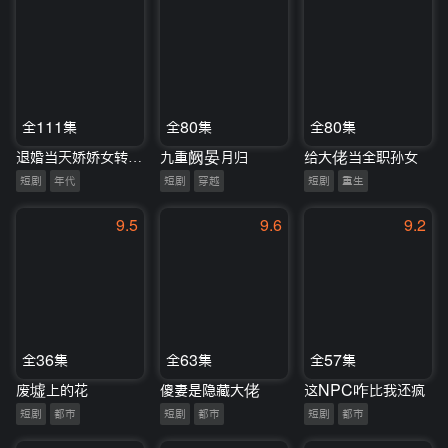
全111集
全80集
全80集
退婚当天娇娇女转嫁隔壁大佬
九重阙晏月归
给大佬当全职孙女
短剧
年代
短剧
穿越
短剧
重生
9.5
9.6
9.2
全36集
全63集
全57集
废墟上的花
傻妻是隐藏大佬
这NPC咋比我还疯
短剧
都市
短剧
都市
短剧
都市