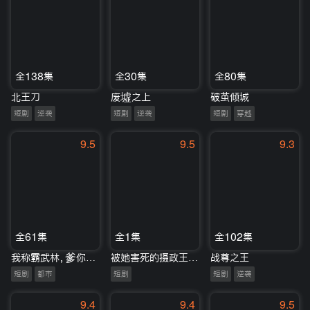
全138集
全30集
全80集
北王刀
废墟之上
破茧倾城
短剧
逆袭
短剧
逆袭
短剧
穿越
9.5
9.5
9.3
全61集
全1集
全102集
我称霸武林，爹你靠边站
被她害死的摄政王也重生了
战尊之王
短剧
都市
短剧
短剧
逆袭
9.4
9.4
9.5