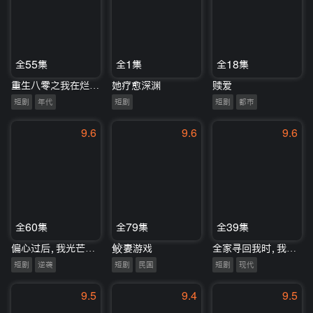
全55集
全1集
全18集
重生八零之我在烂尾小说里当女主
她疗愈深渊
赎爱
短剧
年代
短剧
短剧
都市
9.6
9.6
9.6
全60集
全79集
全39集
偏心过后，我光芒万丈
鲛妻游戏
全家寻回我时，我已不是当初的我
短剧
逆袭
短剧
民国
短剧
现代
9.5
9.4
9.5