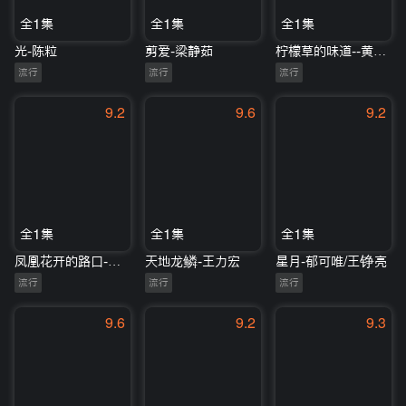
全1集
全1集
全1集
光-陈粒
剪爱-梁静茹
柠檬草的味道--黄丽玲
流行
流行
流行
9.2
9.6
9.2
全1集
全1集
全1集
凤凰花开的路口-房东的猫/孟慧圆
天地龙鳞-王力宏
星月-郁可唯/王铮亮
流行
流行
流行
9.6
9.2
9.3