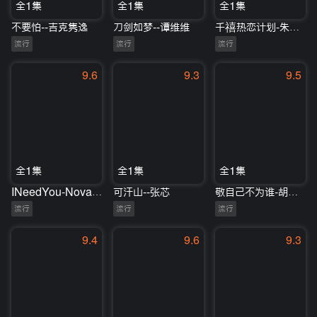
全1集
全1集
全1集
不要怕--吉克隽逸
刀剑如梦--谭维维
千禧热恋计划-朱星杰
流行
流行
流行
9.6
9.3
9.5
全1集
全1集
全1集
INeedYou-NovaHeart/孟庭苇
可汗山--张芯
敬自己不为谁-胡彦斌/马伯骞
流行
流行
流行
9.4
9.6
9.3