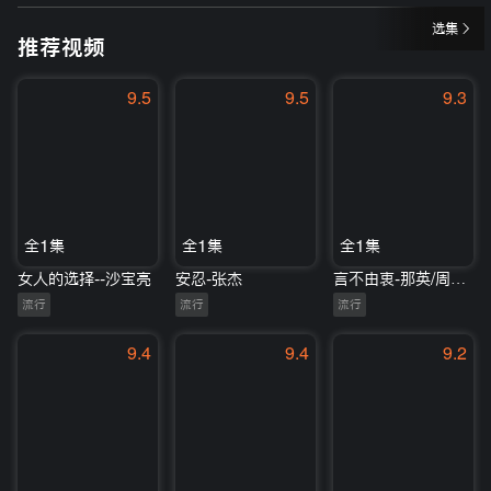
选集
推荐视频
9.5
9.5
9.3
全1集
全1集
全1集
女人的选择--沙宝亮
安忍-张杰
言不由衷-那英/周兴哲
流行
流行
流行
9.4
9.4
9.2