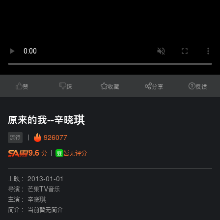
赞
踩
收藏
分享
反馈
原来的我--辛晓琪
926077
流行
9.6
暂无评分
分
上映 :
2013-01-01
导演 :
芒果TV音乐
主演 :
辛晓琪
简介 :
当前暂无简介