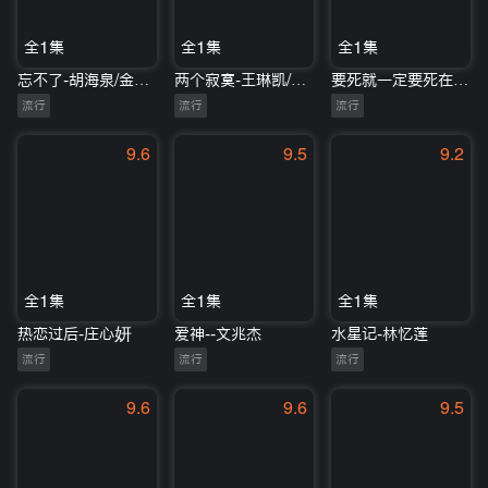
全1集
全1集
全1集
忘不了-胡海泉/金子涵
两个寂寞-王琳凯/吉克隽逸
要死就一定要死在你手里--杨坤
流行
流行
流行
9.6
9.5
9.2
全1集
全1集
全1集
热恋过后-庄心妍
爱神--文兆杰
水星记-林忆莲
流行
流行
流行
9.6
9.6
9.5