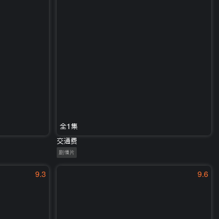
全1集
交通费
剧情片
9.3
9.6