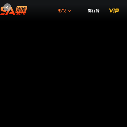
影视
排行榜