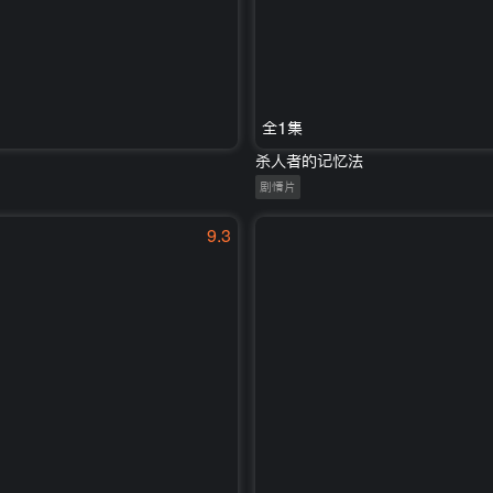
全1集
杀人者的记忆法
剧情片
9.3