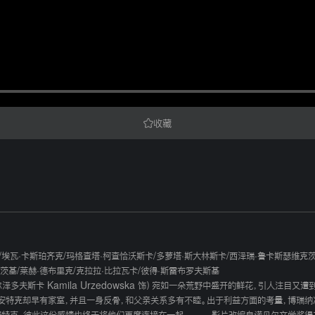
收藏
/
埃瓦·卡斯珀齐克
/
玛格查塔·柯查恰沃斯卡
/
多萝塔·斯大林斯卡
/
西泽瑞·鲁卡斯瑟维克
莱茨基
/
莱赫·德布里克
/
克拉拉·比拉瓦卡
/
彼得·斯雷布罗夫斯基
斯卡 Kamila Urzedowska 饰）宛如一朵荒野中盛开的鲜花，引人注目又遭到
互有好感，而安特克却早有家室，并且一身反骨，和父亲关系多有不睦。出于利益方面的考量，