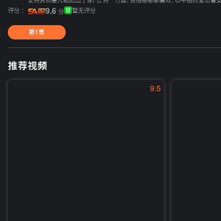
安特克和妻儿被赶出了家门。另一方面，贾格娜郁郁寡欢，心中始终爱恋着
评分 :
9.6
暂无评分
分
第1集
推荐视频
9.5