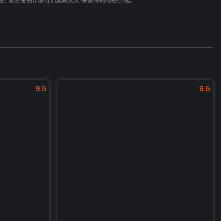
、波兰著名作家符瓦迪斯瓦夫·莱蒙特的同名小说。
9.5
9.5