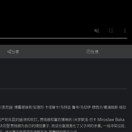
分享
反馈
茨
/
索尼娅·博霍谢维奇
/
安德烈·卡诺普卡
/
马特兹·鲁辛
/
马切伊·穆西尔
/
塞浦路斯·格拉
严苛风霜的嫉恨和吹打。贾格娜和富农博瑞纳（米罗斯洛·巴卡 Miroslaw Baka
博瑞纳决定娶贾格娜为自己的续弦妻子，而这也直接激化了父子间的矛盾。一场冲突过后，