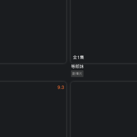
全1集
等郎妹
剧情片
9.3