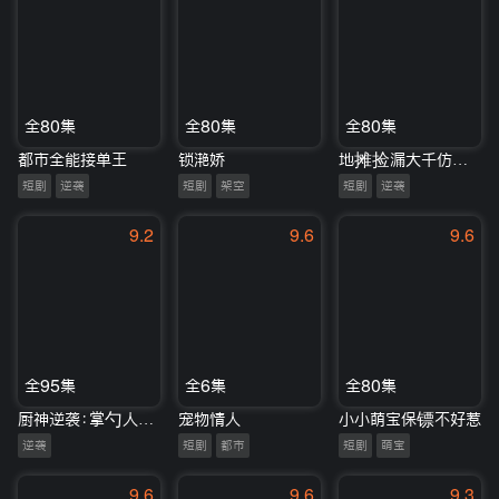
全80集
全80集
全80集
都市全能接单王
锁滟娇
地摊捡漏大千仿古图
短剧
逆袭
短剧
架空
短剧
逆袭
9.2
9.6
9.6
全95集
全6集
全80集
厨神逆袭：掌勺人归来，三载铸匠心
宠物情人
小小萌宝保镖不好惹
逆袭
短剧
都市
短剧
萌宝
9.6
9.6
9.3