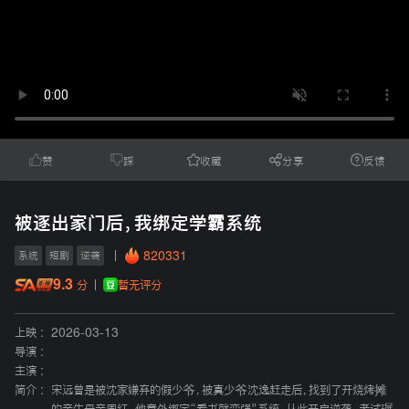
赞
踩
收藏
分享
反馈
被逐出家门后，我绑定学霸系统
820331
系统
短剧
逆袭
9.3
暂无评分
分
上映 :
2026-03-13
导演 :
主演 :
简介 :
宋远曾是被沈家嫌弃的假少爷，被真少爷沈逸赶走后，找到了开烧烤摊