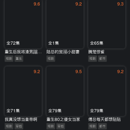
9.6
9.2
9.3
全72集
全1集
全65集
重生后我将渣男踹上天
陆总的宠溺小甜妻
腾笼惊雀
短剧
重生
短剧
短剧
都市
9.2
9.5
9.2
全71集
全79集
全79集
我真没想当皇帝啊
重生80之傻女当家
傅总每天都想贴贴
短剧
穿越
短剧
穿越
短剧
都市