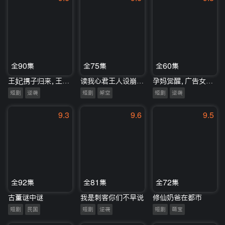
全90集
全75集
全60集
王妃携子归来，王爷宠翻了
读我心君王人设崩，我全场吃瓜
孕妈觉醒，广告女王就是我
短剧
逆袭
短剧
架空
短剧
逆袭
9.3
9.6
9.5
全92集
全81集
全72集
古董谜中谜
我是刺客你们不早说
修仙奶爸在都市
短剧
民国
短剧
逆袭
短剧
萌宝