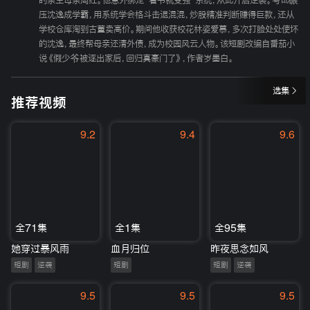
的亲生母亲周红。他意外绑定“看书就变强”系统，从此开启逆袭。考试碾
压沈逸成学霸，用系统学会格斗击退混混，炒股精准判断赚得巨款，还从
学校仓库淘到古董卖高价。期间他收获校花林姿爱慕，多次打脸处处使坏
的沈逸，最终帮母亲还清外债，成为校园风云人物。该短剧改编自番茄小
说《假少爷被逐出家后，回归真豪门了》，作者岁墨白。
选集
推荐视频
9.2
9.4
9.6
全71集
全1集
全95集
她穿过暴风雨
血月归位
昨夜思念如风
短剧
逆袭
短剧
短剧
逆袭
9.5
9.5
9.5