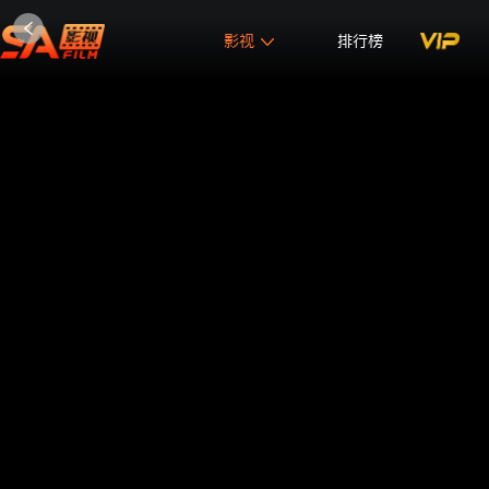
影视
排行榜