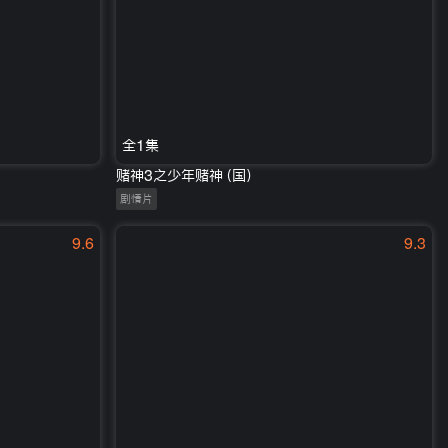
全1集
赌神3之少年赌神（国）
剧情片
9.6
9.3