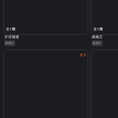
全1集
全1集
岁月琅琅
摔角王
剧情片
剧情片
9.3