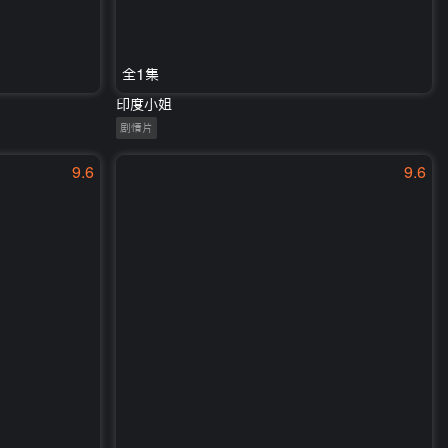
全1集
印度小姐
剧情片
9.6
9.6