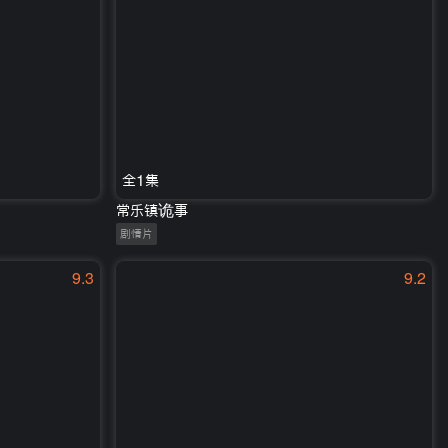
全1集
常乐镇诡事
剧情片
9.3
9.2