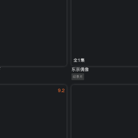
全1集
下
东京偶像
纪录片
9.2