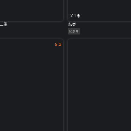
全1集
二季
鸟巢
纪录片
9.3