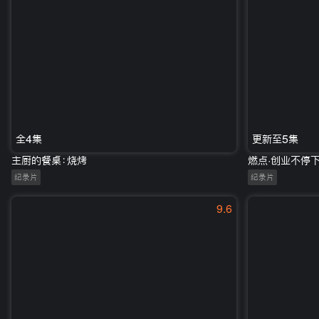
全4集
更新至5集
主厨的餐桌：烧烤
燃点·创业不停
纪录片
纪录片
9.6