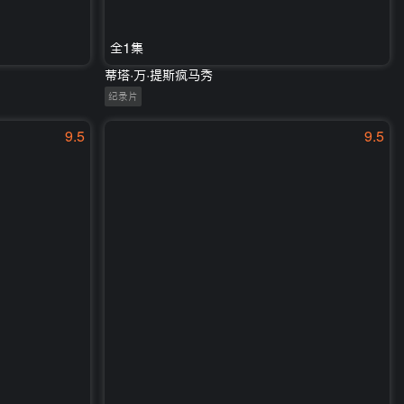
全1集
蒂塔·万·提斯疯马秀
纪录片
9.5
9.5