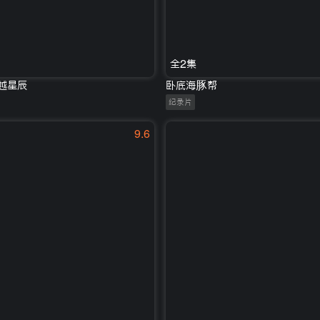
全2集
超越星辰
卧底海豚帮
纪录片
9.6