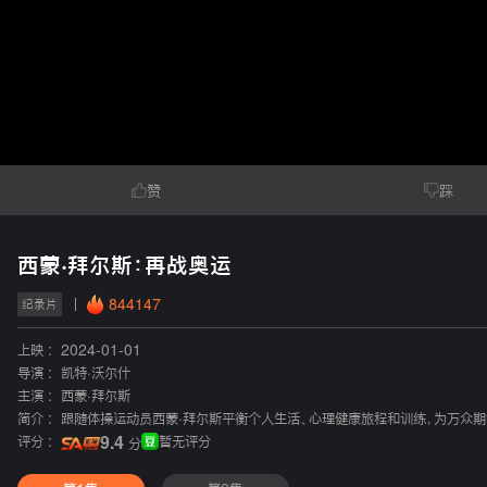
赞
踩
西蒙·拜尔斯：再战奥运
844147
纪录片
上映 :
2024-01-01
导演 :
凯特·沃尔什
主演 :
西蒙·拜尔斯
简介 :
跟随体操运动员西蒙·拜尔斯平衡个人生活、心理健康旅程和训练，为万众
评分 :
9.4
暂无评分
分