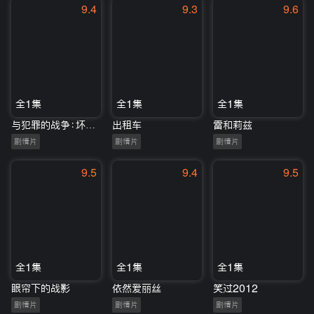
9.4
9.3
9.6
全1集
全1集
全1集
与犯罪的战争：坏家伙的全盛时代
出租车
雷和莉兹
剧情片
剧情片
剧情片
9.5
9.4
9.5
全1集
全1集
全1集
眼帘下的战影
依然爱丽丝
笑过2012
剧情片
剧情片
剧情片