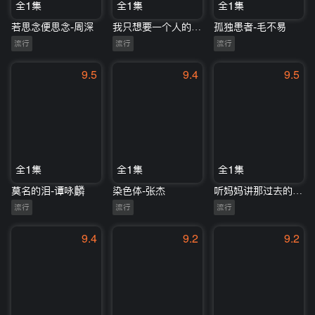
全1集
全1集
全1集
若思念便思念-周深
我只想要一个人的感觉--萧敬腾
孤独患者-毛不易
流行
流行
流行
9.5
9.4
9.5
全1集
全1集
全1集
莫名的泪-谭咏麟
染色体-张杰
听妈妈讲那过去的事情-雷佳
流行
流行
流行
9.4
9.2
9.2