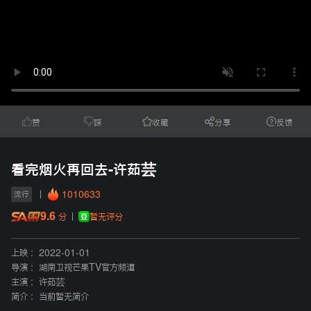
赞
踩
收藏
分享
反馈
看完烟火再回去-许茹芸
1010633
流行
9.6
暂无评分
分
上映 :
2022-01-01
导演 :
湖南卫视芒果TV官方频道
主演 :
许茹芸
简介 :
当前暂无简介