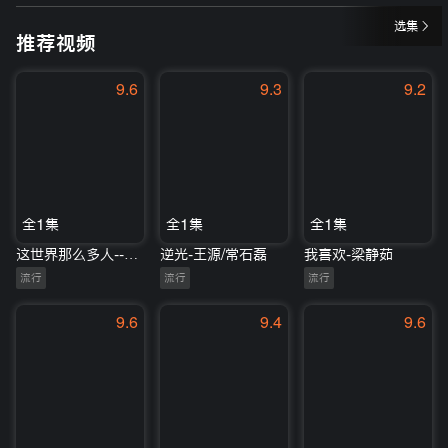
选集
推荐视频
9.6
9.3
9.2
全1集
全1集
全1集
这世界那么多人--韩红
逆光-王源/常石磊
我喜欢-梁静茹
流行
流行
流行
9.6
9.4
9.6