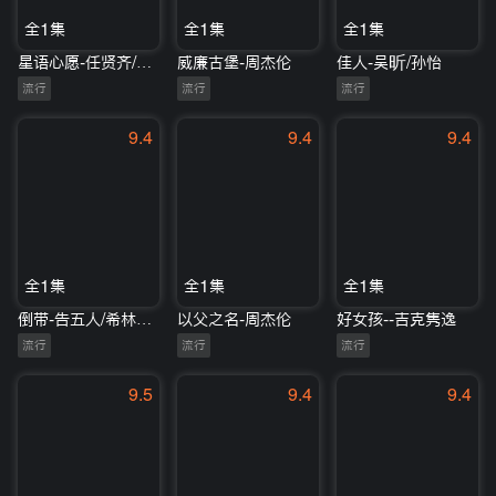
全1集
全1集
全1集
星语心愿-任贤齐/张柏芝
威廉古堡-周杰伦
佳人-吴昕/孙怡
流行
流行
流行
9.4
9.4
9.4
全1集
全1集
全1集
倒带-告五人/希林娜依高
以父之名-周杰伦
好女孩--吉克隽逸
流行
流行
流行
9.5
9.4
9.4