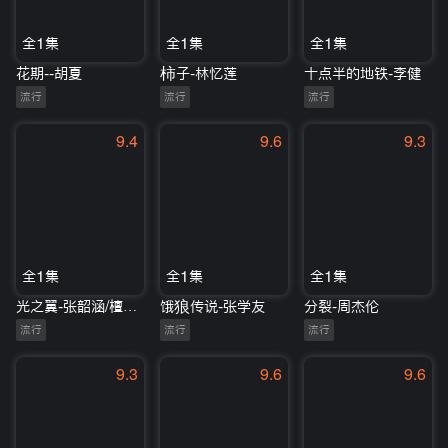
全1集
全1集
全1集
花期--胡夏
柿子-林忆莲
十点半的地铁-李健
流行
流行
流行
9.4
9.6
9.3
全1集
全1集
全1集
光之翼-张韶涵/檀健次
饿狼传说-张学友
分裂-周杰伦
流行
流行
流行
9.3
9.6
9.6