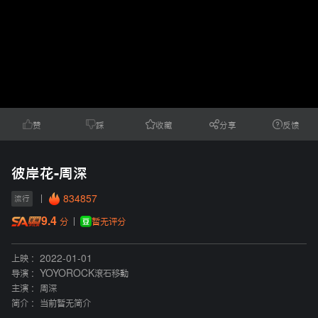
赞
踩
收藏
分享
反馈
彼岸花-周深
834857
流行
9.4
暂无评分
分
上映 :
2022-01-01
导演 :
YOYOROCK滾石移動
主演 :
周深
简介 :
当前暂无简介