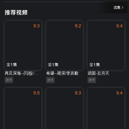
选集
推荐视频
9.3
9.2
9.4
全1集
全1集
全1集
再见深海--闫桉/沈川绮
希望--周深/李克勤
顽固-五月天
流行
流行
流行
9.5
9.3
9.4