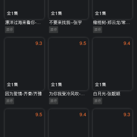
全1集
全1集
全1集
漂洋过海来看你-任贤齐/黄龄
不要来找我--张宇
橄榄树-郑云龙/常石磊
流行
流行
流行
9.3
9.5
9.4
全1集
全1集
全1集
因为爱情-齐秦/齐豫
为你我受冷风吹-林忆莲
白月光-张靓颖
流行
流行
流行
9.5
9.4
9.3