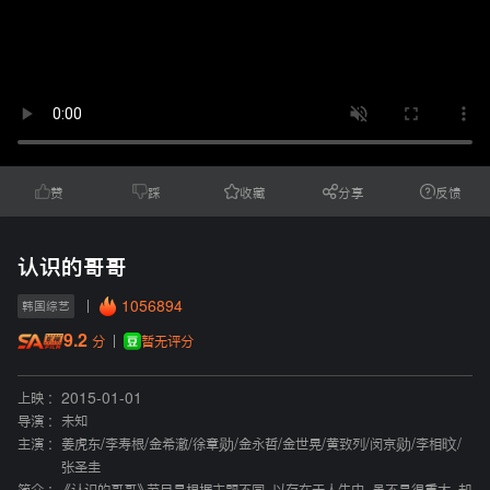
赞
踩
收藏
分享
反馈
认识的哥哥
1056894
韩国综艺
9.2
暂无评分
分
上映 :
2015-01-01
导演 :
未知
主演 :
姜虎东
/
李寿根
/
金希澈
/
徐章勋
/
金永哲
/
金世晃
/
黄致列
/
闵京勋
/
李相旼
/
张圣圭