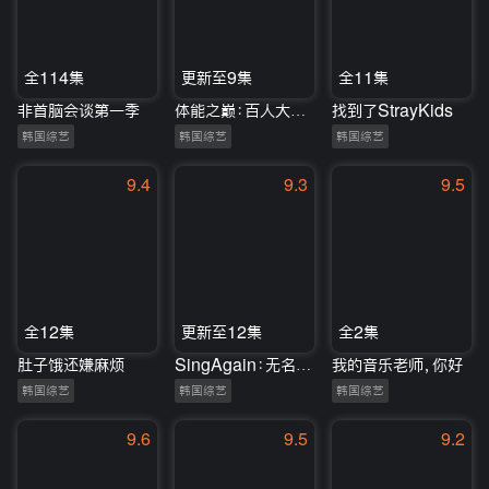
全114集
更新至9集
全11集
非首脑会谈第一季
体能之巅：百人大挑战
找到了StrayKids
韩国综艺
韩国综艺
韩国综艺
9.4
9.3
9.5
全12集
更新至12集
全2集
肚子饿还嫌麻烦
SingAgain：无名歌手战第二季
我的音乐老师，你好
韩国综艺
韩国综艺
韩国综艺
9.6
9.5
9.2