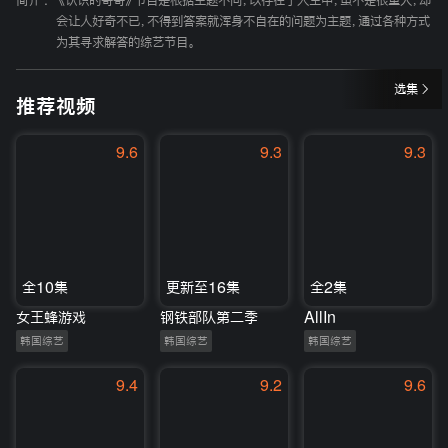
简介 :
《认识的哥哥》节目是根据主题不同，以存在于人生中，虽不是很重大，却
会让人好奇不已，不得到答案就浑身不自在的问题为主题，通过各种方式
为其寻求解答的综艺节目。
选集
推荐视频
9.6
9.3
9.3
全10集
更新至16集
全2集
女王蜂游戏
钢铁部队第二季
AllIn
韩国综艺
韩国综艺
韩国综艺
9.4
9.2
9.6