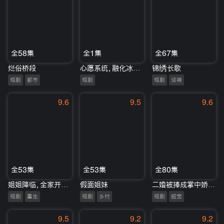
全58集
全1集
全67集
烂俗桥段
心愿系统，融化冰山家族
锦绣长歌
短剧
都市
短剧
短剧
逆袭
9.6
9.5
9.6
全53集
全53集
全80集
姐姐降临，全家开始脑补剧情
假面姐妹
二婚被捧成掌中娇，乡下锦鲤名动京城
短剧
重生
短剧
乡村
短剧
甜宠
9.5
9.2
9.2