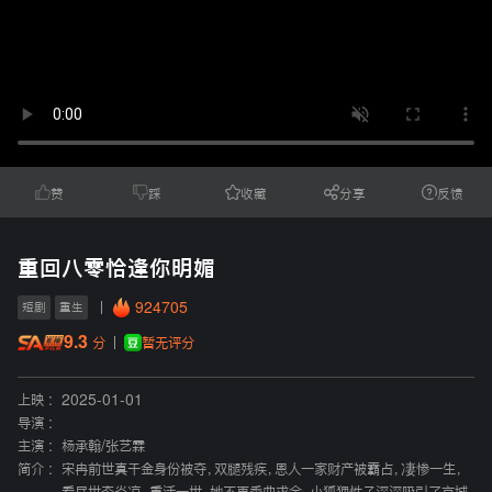
赞
踩
收藏
分享
反馈
重回八零恰逢你明媚
924705
短剧
重生
9.3
暂无评分
分
上映 :
2025-01-01
导演 :
主演 :
杨承翰
/
张艺霖
简介 :
宋冉前世真千金身份被夺，双腿残疾，恩人一家财产被霸占，凄惨一生，