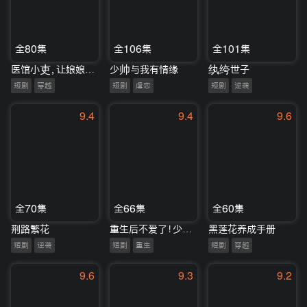
全80集
全106集
全101集
医馆小吏，让娘娘俯首称臣
少帅与我有情缘
纨绔世子
短剧
穿越
短剧
虐恋
短剧
逆袭
9.4
9.4
9.6
全70集
全66集
全60集
荆路繁花
重生后不爱了！少夫人不当了
黑莲花养成手册
短剧
逆袭
短剧
重生
短剧
穿越
9.6
9.3
9.2