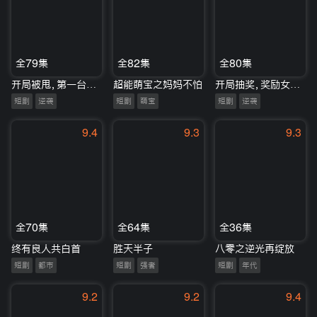
全79集
全82集
全80集
开局被甩，第一台手术震惊世界
超能萌宝之妈妈不怕
开局抽奖，奖励女神走上巅峰
短剧
逆袭
短剧
萌宝
短剧
逆袭
9.4
9.3
9.3
全70集
全64集
全36集
终有良人共白首
胜天半子
八零之逆光再绽放
短剧
都市
短剧
强者
短剧
年代
9.2
9.2
9.4