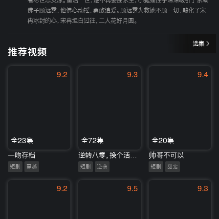
看尽世态炎凉。重活一世，她不再委曲求全，小狐狸性子深深吸引了京城
佛子顾远霆，他佛心动摇，勇敢追爱。顾远霆为救她不顾一切，融化了宋
冉冰封的心，宋冉坦白过往，二人花好月圆。
选集
推荐视频
9.2
9.3
9.4
全23集
全72集
全20集
一吻存档
逆转八零，换个活法就是爽
帅哥不可以
短剧
穿越
短剧
逆袭
短剧
甜宠
9.2
9.5
9.3