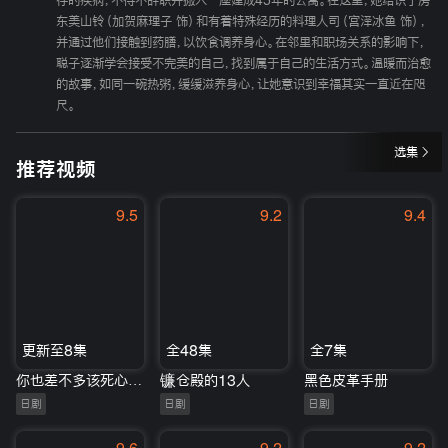
存的疾病，不得不辞职并搬入一座建成45年的公寓。在这里，她结识了房
东美山铃（加贺麻理子 饰）和有着特殊经历的料理人司（宫泽冰鱼 饰），
并通过他们接触到药膳，以饮食调养身心。在邻里和职场关系的影响下，
聪子逐渐学会接受不完美的自己，找到属于自己的生活方式。温暖而治愈
的故事，如同一碗热粥，缓缓滋养身心，让她意识到幸福其实一直近在咫
尺。
选集
推荐视频
9.5
9.2
9.4
更新至8集
全48集
全7集
你也差不多该死心了！
镰仓殿的13人
黑色皮革手册
日剧
日剧
日剧