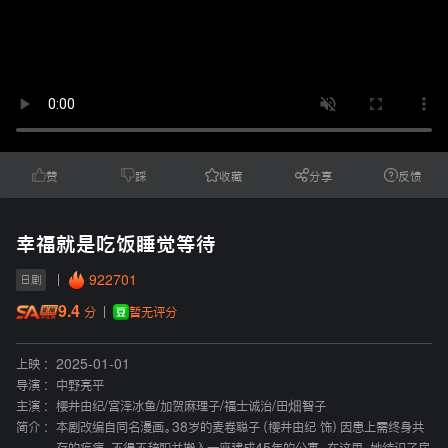
赞
踩
收藏
分享
反馈
幸福就是吃饭睡觉等待
922701
日剧
9.4
暂无评分
分
上映 :
2025-01-01
导演 :
中野亮平
主演 :
樱井由纪
/
宫泽冰鱼
/
加贺麻理子
/
福士诚治
/
田畑智子
简介 :
本剧改编自同名漫画。38岁的麦卷聪子（樱井由纪 饰）因患上需终身共