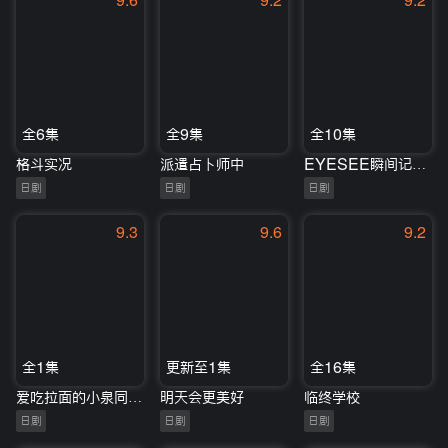
9.6
9.2
9.2
全6集
全9集
全10集
格斗实况
派遣占卜师中
EYESEE瞬间记忆搜查柊班
日剧
日剧
日剧
9.3
9.6
9.2
全1集
更新至1集
全16集
爱吃拉面的小泉同学二代目
明天会更美好
临终学校
日剧
日剧
日剧