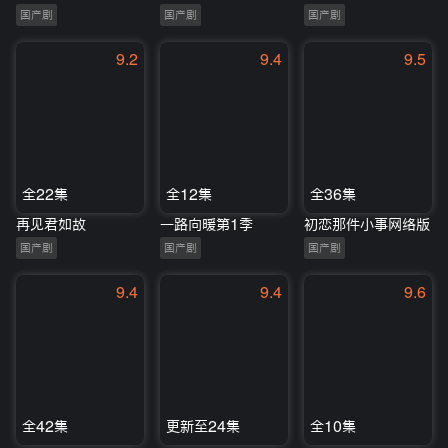
国产剧
国产剧
国产剧
9.2
9.4
9.5
全22集
全12集
全36集
再见君如故
一路向暖第1季
初恋那件小事网络版
国产剧
国产剧
国产剧
9.4
9.4
9.6
全42集
更新至24集
全10集