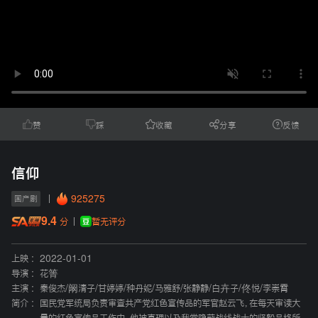
赞
踩
收藏
分享
反馈
信仰
925275
国产剧
9.4
暂无评分
分
上映 :
2022-01-01
导演 :
花箐
主演 :
秦俊杰
/
阚清子
/
甘婷婷
/
种丹妮
/
马雅舒
/
张静静
/
白卉子
/
佟悦
/
李崇霄
简介 :
国民党军统局负责审查共产党红色宣传品的军官赵云飞，在每天审读大