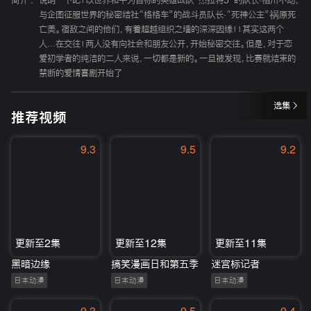
简介 :
说明一下吧！以世界和平为目标的英雄战队“杰拉特5”的队长·相川不动，
与企图征服世界的秘密结社“格格车”的战斗员队长·“死神公主”祸原死
亡美。宿敌之间的他们，有着超越组织之墙的深深因缘！！其实这两个
人…在交往！两人没有向社会和朋友公开，开始秘密交往。但是，对于恋
爱初学者的纯洁的二人来说，一切都是新的。一旦被发现，比赛就结束的
禁断的爱情喜剧开始了
选集
推荐视频
9.3
9.5
9.2
更新至2集
更新至12集
更新至11集
黑暗边缘
搞笑漫画日和第五季
迷宫标记者
日本动漫
日本动漫
日本动漫