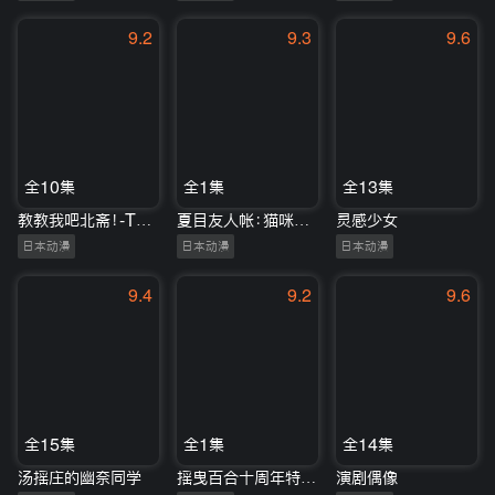
9.2
9.3
9.6
全10集
全1集
全13集
教教我吧北斋！-THEANIMATION-
夏目友人帐：猫咪老师首次变身使者
灵感少女
日本动漫
日本动漫
日本动漫
9.4
9.2
9.6
全15集
全1集
全14集
汤摇庄的幽奈同学
摇曳百合十周年特别篇
演剧偶像