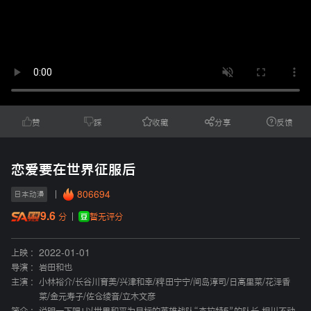
赞
踩
收藏
分享
反馈
恋爱要在世界征服后
806694
日本动漫
9.6
暂无评分
分
上映 :
2022-01-01
导演 :
岩田和也
主演 :
小林裕介
/
长谷川育美
/
兴津和幸
/
稗田宁宁
/
间岛淳司
/
日高里菜
/
花泽香
菜
/
金元寿子
/
佐仓绫音
/
立木文彦