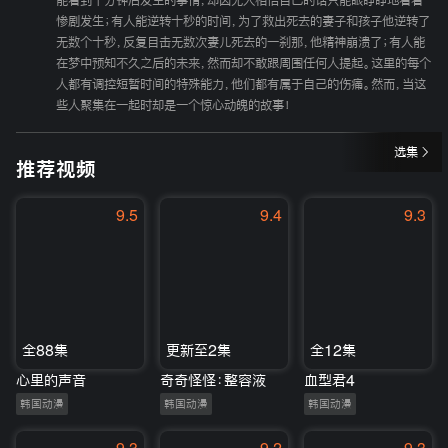
能看到十分钟后发生的事情，却因无人相信自己的话只能眼睁睁地看着
惨剧发生；有人能逆转十秒的时间，为了救出死去的妻子和孩子他逆转了
无数个十秒，反复目击无数次妻儿死去的一刹那，他精神崩溃了；有人能
在梦中预知不久之后的未来，然而却不敢跟周围任何人提起。这里的每个
人都有调控短暂时间的特殊能力，他们都有属于自己的伤痛。然而，当这
些人聚集在一起时却是一个惊心动魄的故事！
选集
推荐视频
9.5
9.4
9.3
全88集
更新至2集
全12集
心里的声音
奇奇怪怪：整容液
血型君4
韩国动漫
韩国动漫
韩国动漫