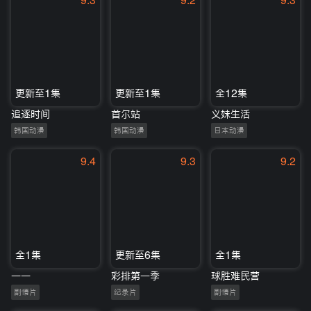
9.3
9.2
9.3
更新至1集
更新至1集
全12集
追逐时间
首尔站
义妹生活
韩国动漫
韩国动漫
日本动漫
9.4
9.3
9.2
全1集
更新至6集
全1集
一一
彩排第一季
球胜难民营
剧情片
纪录片
剧情片