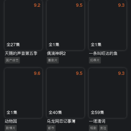
9.2
9.5
9.3
全27集
全1集
全1集
天赐的声音第五季
偶滴神啊2
一条叫旺达的鱼
国产综艺
喜剧片
犯罪片
9.6
9.5
9.3
全1集
全40集
全59集
动物园
乌龙网恋记事簿
一诺清词
剧情片
都市
短剧
宫廷