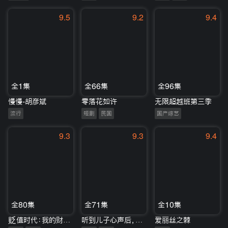
9.5
9.2
9.4
全1集
全66集
全96集
慢慢-胡彦斌
零落花如许
无限超越班第三季
流行
短剧
民国
国产综艺
9.3
9.3
9.4
全80集
全71集
全10集
贬值时代：我的财富无敌
听到儿子心声后，我跟老公破镜重圆
爱丽丝之棘