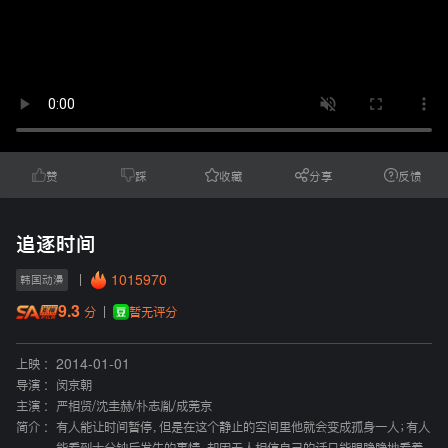
赞
踩
收藏
分享
反馈
追逐时间
1015970
韩国动漫
9.3
暂无评分
分
上映 :
2014-01-01
导演 :
闵京朝
主演 :
严相贤
/
沈圭赫
/
朴志胤
/
成莞京
简介 :
有人能让时间暂停，但是在这个静止的空间里他就会变成孤身一人；有人