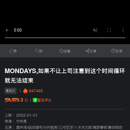
赞
踩
收藏
分享
反馈
MONDAYS,如果不让上司注意到这个时间循环
就无法结束
847465
喜剧片
9.3
暂无评分
分
上映 :
2022-01-01
导演 :
竹林亮
主演 :
圆井湾
/
槙田雄司
/
长村航希
/
三河悠冴
/
八木光太郎
/
高野春树
/
島田桃依
/