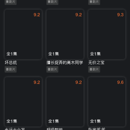
喜剧片
喜剧片
喜剧片
9.2
9.2
9.3
全1集
全1集
全1集
坏总统
擅长捉弄的高木同学
无价之宝
喜剧片
喜剧片
喜剧片
9.2
9.2
9.6
全1集
全1集
全1集
永远十六岁
超级智能
卧底爷爷