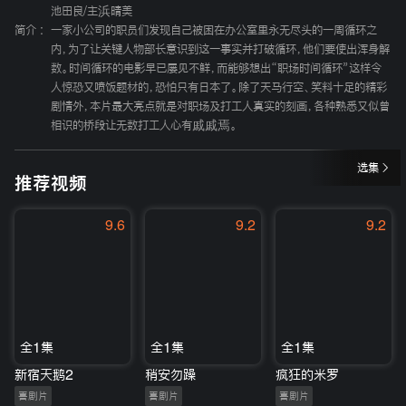
池田良
/
主浜晴美
简介 :
一家小公司的职员们发现自己被困在办公室里永无尽头的一周循环之
内，为了让关键人物部长意识到这一事实并打破循环，他们要使出浑身解
数。时间循环的电影早已屡见不鲜，而能够想出“职场时间循环”这样令
人惊恐又喷饭题材的，恐怕只有日本了。除了天马行空、笑料十足的精彩
剧情外，本片最大亮点就是对职场及打工人真实的刻画，各种熟悉又似曾
相识的桥段让无数打工人心有戚戚焉。
选集
推荐视频
9.6
9.2
9.2
全1集
全1集
全1集
新宿天鹅2
稍安勿躁
疯狂的米罗
喜剧片
喜剧片
喜剧片