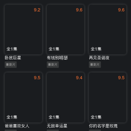
9.2
9.6
9.6
全1集
全1集
全1集
卧底巨星
有钱别嘚瑟
再见圣诞夜
喜剧片
喜剧片
喜剧片
9.5
9.4
9.5
全1集
全1集
全1集
爸爸喜欢女人
无敌幸运星
你的名字是玫瑰