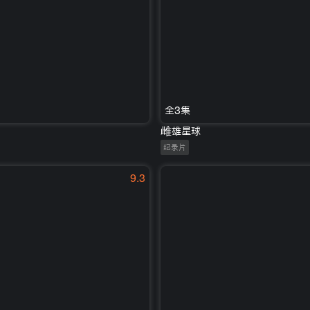
全3集
雌雄星球
纪录片
9.3