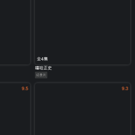
全4集
嘻哈正史
纪录片
9.5
9.3