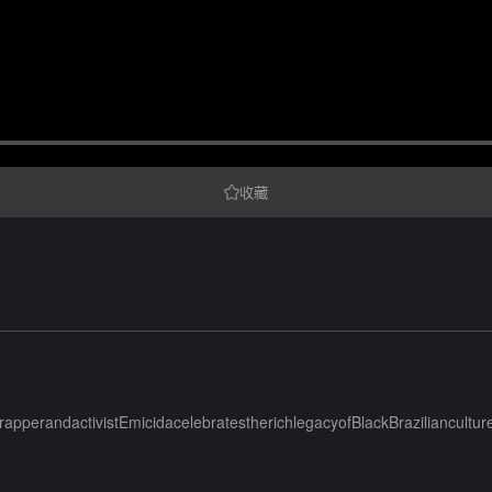
收藏
pperandactivistEmicidacelebratestherichlegacyofBlackBraziliancultur