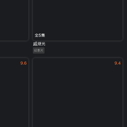
全5集
戚继光
纪录片
9.6
9.4