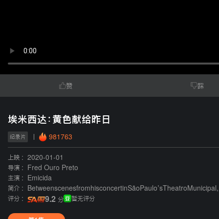
赞
踩
埃米西达：黄色献给昨日
981763
纪录片
上映 :
2020-01-01
导演 :
Fred Ouro Preto
主演 :
Emicida
简介 :
BetweenscenesfromhisconcertinSãoPaulo’sTheatroMunicipal,ra
评分 :
9.2
暂无评分
分