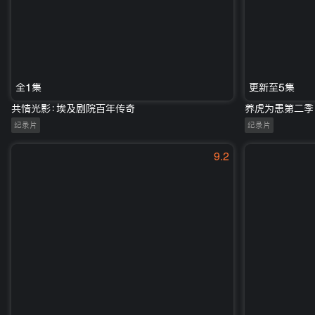
全1集
更新至5集
共情光影：埃及剧院百年传奇
养虎为患第二季
纪录片
纪录片
9.2