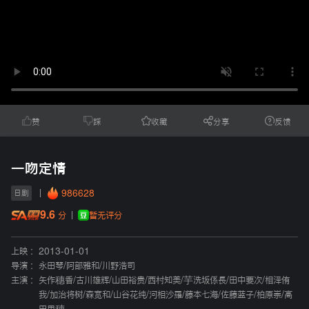
赞
踩
收藏
分享
反馈
一吻定情
986628
日剧
9.6
暂无评分
分
上映 :
2013-01-01
导演 :
永田琴
/
阿部雅和
/
川野浩司
主演 :
矢作穗香
/
古川雄辉
/
山田裕贵
/
西村知美
/
芋洗坂係長
/
田中要次
/
相泽侑
我
/
加治将树
/
森宽和
/
山谷花纯
/
河相沙羅
/
藤本七海
/
佐藤蓝子
/
柏原崇
/
高