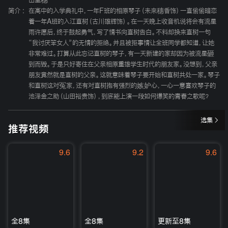
田里穗
简介 :
在高中的入学典礼中，一年F班的相原琴子（未来穗香饰）一直偷偷暗恋
着一年A班的入江直树（古川雄辉饰）。在一天晚上收音机说将会有流星
雨许愿后，终于鼓起勇气，写了情书向直树告白。不料却换来直树一句
“我讨厌笨女人”的无情的拒绝。并且被拒事情让全班同学都知道，让她
非常难过。打算从此忘记直树的琴子，有一天新建的家却因为被流星砸
到而毁。于是只好寄住在父亲相原重雄学生时代的朋友家。没想到，父亲
朋友竟然就是直树的父亲。这就意味着琴子要开始和直树共处一家。琴子
和直树这对冤家，还有对直树抱有强烈的嫉妒心，一心一意喜欢琴子的
池泽金之助（山田裕贵饰），到底能上演一段如何爆笑的青春之歌呢？
选集
推荐视频
9.6
9.2
9.6
全8集
全8集
更新至8集