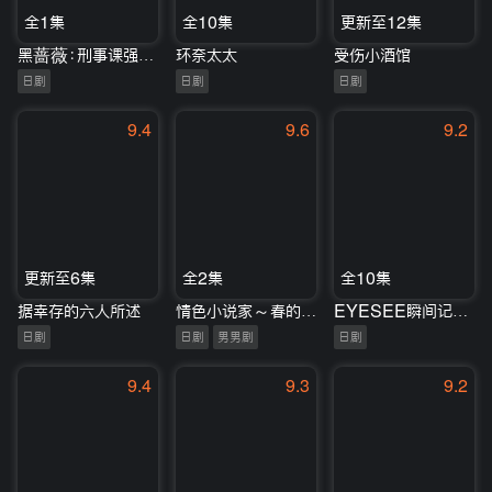
全1集
全10集
更新至12集
黑蔷薇：刑事课强行犯系神木恭子
环奈太太
受伤小酒馆
日剧
日剧
日剧
9.4
9.6
9.2
更新至6集
全2集
全10集
据幸存的六人所述
情色小说家～春的生活～
EYESEE瞬间记忆搜查柊班
日剧
日剧
男男剧
日剧
9.4
9.3
9.2