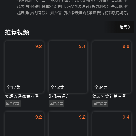
孙越表演的《年三十的歌》；谢金、李鹤东表演的《学外语》；岳云鹏、孙
越表演的《铁甲将军》；刘春山、冯义凯表演的《智力测验》；岳云鹏、孙
越表演的《对春联》；刘九儒、孙九香表演的《学哑语》。精彩敬请期待。
选集
推荐视频
9.2
9.4
9.6
全17集
全12集
全84集
梦想改造家第八季
带我去远方
德云斗笑社第三季
国产综艺
国产综艺
国产综艺
9.2
9.2
9.4