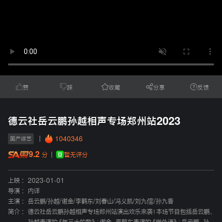
赞
踩
收藏
分享
反馈
德云社岳云鹏孙越相声专场郑州站2023
1040346
国产综艺
9.2
暂无评分
分
上映 :
2023-01-01
导演 :
内详
主演 :
岳云鹏
/
孙越
/
谢金
/
李鹤东
/
刘春山
/
冯义凯
/
刘九儒
/
孙九香
简介 :
德云社岳云鹏孙越相声专场郑州站演出欢乐来袭！本场节目包括岳云鹏、