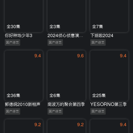
全30集
全3集
全7集
你好种地少年3
2024侦心侦意演唱会限定企划
下班啦2024
国产综艺
国产综艺
国产综艺
9.4
9.6
9.4
全36集
全6集
全25集
郭德纲2010新相声
南波万的聚会第四季
YESORNO第三季
国产综艺
国产综艺
国产综艺
9.2
9.2
9.4