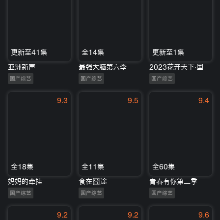
更新至41集
全14集
更新至1集
亚洲新声
最强大脑第六季
2023花开天下·国韵新年演唱会
国产综艺
国产综艺
国产综艺
9.3
9.5
9.4
全18集
全11集
全60集
妈妈的牵挂
食在囧途
青春有你第二季
国产综艺
国产综艺
国产综艺
9.2
9.2
9.6