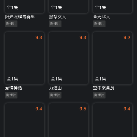
全1集
全1集
全1集
阳光照耀青春里
黑帮女人
查无此人
剧情片
剧情片
剧情片
9.3
9.3
9.2
全1集
全1集
全1集
爱情神话
力道山
空中乘务员
剧情片
剧情片
剧情片
9.4
9.5
9.4