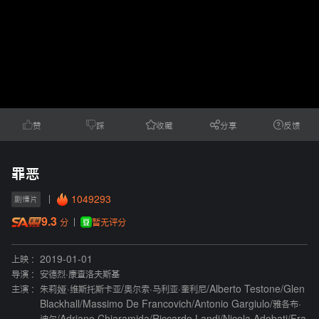
赞
踩
收藏
分享
反馈
罪恶
1049293
剧情片
9.3
暂无评分
分
上映 :
2019-01-01
导演 :
安德烈·康查洛夫斯基
主演 :
朱莉娅·维斯托斯卡亚
/
奥尔索·马利亚·奎利尼
/
Alberto Testone
/
Glen
Blackhall
/
Massimo De Francovich
/
Antonio Gargiulo
/
雅各布·