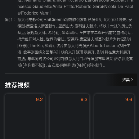
迪尔
/
Adriano Chiaramida
/
Riccardo Landi
/
Nicola Adobati
/
Fra
ncesco Gaudiello
/
Anita Pititto
/
Roberto Serpi
/
Nicola De Paol
a
/
Federico Vanni
简介 :
意大利电影公司RaiCinema将制作俄罗斯导演亚历山大·索科洛夫、安
德烈·康查洛夫斯基新作。亚历山大·索科洛夫新片，将以非常规的历史为
基点，展现斯大林、希特勒、墨索里尼、丘吉尔在二战开始前的虚构对话，
揭示他们对人性、世界的看法。安德烈·康查洛夫斯基的新片为传记影片
[罪恶](TheSin，暂译)，该片由意大利男演员AlbertoTestone担任主
演，故事则围绕文艺复兴时期的米开朗琪罗展开。影片将在意大利展开
拍摄。与此同时该公司还将制作意大利当地导演加布里埃莱·萨尔瓦托雷
斯([有你我不怕])、吉安尼·阿梅利奥([强悍])等的新作。
选集
推荐视频
9.2
9.3
9.6