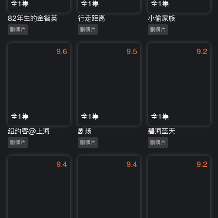
全1集
全1集
全1集
82年生的金智英
行走距离
小偷家族
剧情片
剧情片
剧情片
9.6
9.5
9.2
全1集
全1集
全1集
纽约客@上海
剧场
碧海蓝天
剧情片
剧情片
剧情片
9.4
9.4
9.2