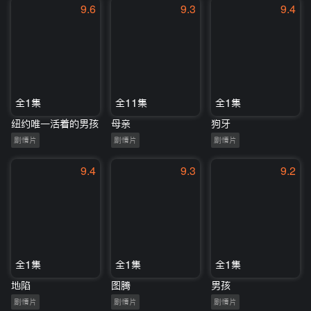
9.6
9.3
9.4
全1集
全11集
全1集
纽约唯一活着的男孩
母亲
狗牙
剧情片
剧情片
剧情片
9.4
9.3
9.2
全1集
全1集
全1集
地陷
图腾
男孩
剧情片
剧情片
剧情片