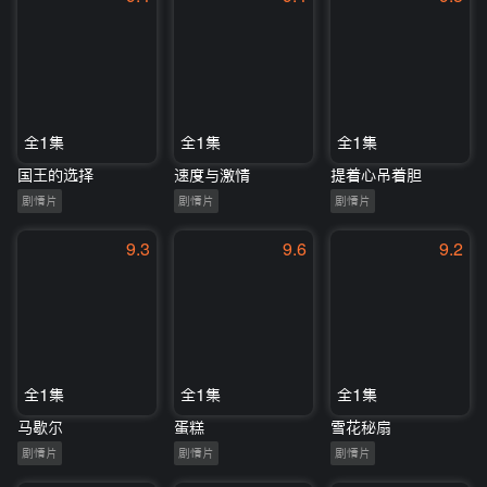
全1集
全1集
全1集
国王的选择
速度与激情
提着心吊着胆
剧情片
剧情片
剧情片
9.3
9.6
9.2
全1集
全1集
全1集
马歇尔
蛋糕
雪花秘扇
剧情片
剧情片
剧情片