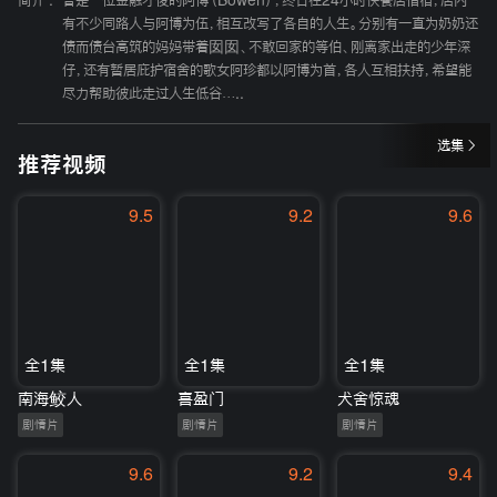
简介 :
曾是一位金融才俊的阿博（Bowen），终日在24小时快餐店借宿，店内
有不少同路人与阿博为伍，相互改写了各自的人生。分别有一直为奶奶还
债而债台高筑的妈妈带着囡囡、不敢回家的等伯、刚离家出走的少年深
仔，还有暂居庇护宿舍的歌女阿珍都以阿博为首，各人互相扶持，希望能
尽力帮助彼此走过人生低谷…..
选集
推荐视频
9.5
9.2
9.6
全1集
全1集
全1集
南海鲛人
喜盈门
犬舍惊魂
剧情片
剧情片
剧情片
9.6
9.2
9.4