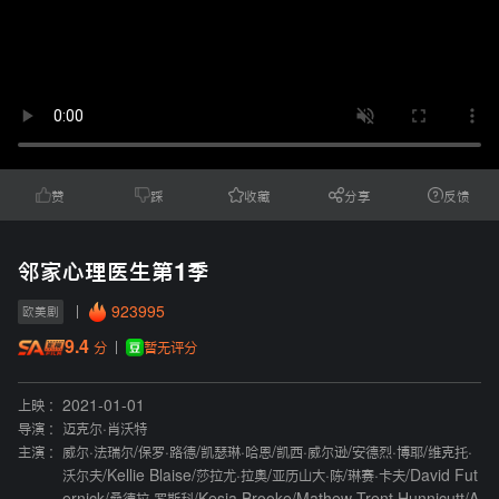
赞
踩
收藏
分享
反馈
邻家心理医生第1季
923995
欧美剧
9.4
暂无评分
分
上映 :
2021-01-01
导演 :
迈克尔·肖沃特
主演 :
威尔·法瑞尔
/
保罗·路德
/
凯瑟琳·哈恩
/
凯西·威尔逊
/
安德烈·博耶
/
维克托·
沃尔夫
/
Kellie Blaise
/
莎拉尤·拉奧
/
亚历山大·陈
/
琳赛·卡夫
/
David Fut