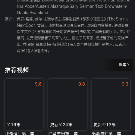
ernick
/
桑德拉·罗斯科
/
Kesia Brooke
/
Mathew Trent Hunnicutt
/
A
lina Abbe
/
Austen Alazraqui
/
Sally Berman
/
Rob Brownstein
/
Gable Swanlund
简介 :
保罗·路德、威尔·法瑞尔将主演喜剧剧集《邻家心理医生》(TheShrink
NextDoor，暂译)。该剧故事源自真实事件，改编自同名播客，讲述心理
医生艾克(路德饰)与他的长期客户马蒂(法瑞尔)之间奇特的关系。在治疗
期间，艾克逐渐接管了马蒂的人生，搬进了马蒂家，还接管了他的家族产
业。乔治娅·普里奇特(《副总统》)操刀剧本并担任执行制片人，迈克尔·
肖沃特([大病])执导。
选集
推荐视频
9.6
9.3
9.3
全19集
更新至24集
更新至13集
我是僵尸第二季
绝望主妇第二季
绝命毒师第二季