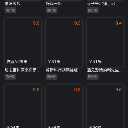
情深缘起
好戏一出
亲子鉴定师手记
国产剧
国产剧
国产剧
9.6
9.3
9.4
更新至29集
全31集
全41集
肥志百科原来你是这样的植物篇
莫斯科行动网络版
遇见爱情的利先生TV版
国产剧
国产剧
国产剧
9.2
9.2
9.6
全24集
全46集
全30集