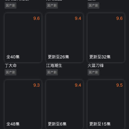
国产剧
国产剧
国产剧
9.6
9.4
9.6
全40集
更新至26集
更新至32集
丁大命
江海潮生
火蓝刀锋
国产剧
国产剧
国产剧
9.3
9.4
9.5
全48集
更新至6集
更新至15集