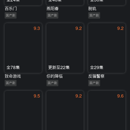
百乐门
燕阳春
脱轨
国产剧
国产剧
国产剧
9.3
9.2
9.2
全78集
更新至22集
全29集
致命游戏
你的降临
反骗警察
国产剧
国产剧
国产剧
9.5
9.2
9.6