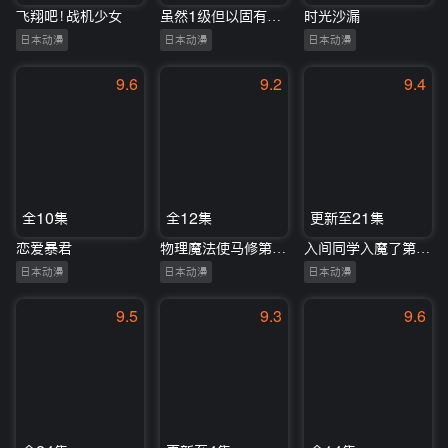
飞翔吧！战机少女
虽然1级但以固有技能却是最强的
时光沙漏
日本动漫
日本动漫
日本动漫
9.6
9.2
9.4
全10集
全12集
更新至21集
恋爱暴君
物理魔法使马修第二季
入间同学入魔了第二季
日本动漫
日本动漫
日本动漫
9.5
9.3
9.6