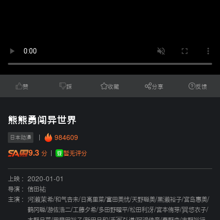
赞
踩
收藏
分享
反馈
熊熊勇闯异世界
984609
日本动漫
9.3
暂无评分
分
上映 :
2020-01-01
导演 :
信田祐
主演 :
河濑茉希
/
和气杏未
/
日高里菜
/
富田美忧
/
天野聪美
/
黑濑裕子
/
宫岛惠美
/
鹤冈聪
/
游佐浩二
/
工藤夕希
/
多田野曜平
/
松田利冴
/
宫本侑芽
/
巽悠衣子
/