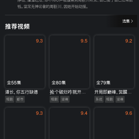
挣钱、虐渣吃瓜，却不知心声被腹黑男周靳川听见，自己卖了自己还帮数
钱。坚定无神论者的周靳川，因她开始动摇。
选集
推荐视频
9.3
9.5
9.2
全55集
全80集
全79集
道长，你五行缺德
捡个破烂咋就开挂了
开局即巅峰，觉醒顶级神豪系统
短剧
都市
短剧
逆袭
系统
短剧
逆袭
9.3
9.4
9.6