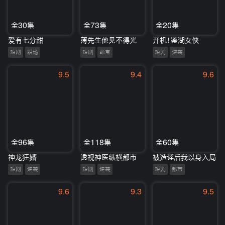
全30集
全73集
全20集
爱有七分甜
薄先生他见不得光
开机！鉴湖女侠
短剧
职场
短剧
萌宝
短剧
逆袭
9.5
9.4
9.6
全96集
全118集
全60集
神龙狂婿
透视神医纵横都市
被造谣后我以身入局
短剧
逆袭
短剧
逆袭
短剧
都市
9.6
9.3
9.5