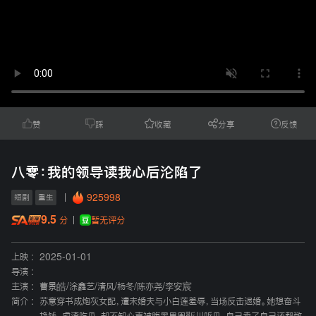
赞
踩
收藏
分享
反馈
八零：我的领导读我心后沦陷了
925998
短剧
重生
9.5
暂无评分
分
上映 :
2025-01-01
导演 :
主演 :
曹景皓
/
涂鑫艺
/
清风
/
杨冬
/
陈亦尧
/
李安宸
简介 :
苏意穿书成炮灰女配，遭未婚夫与小白莲羞辱，当场反击退婚。她想奋斗