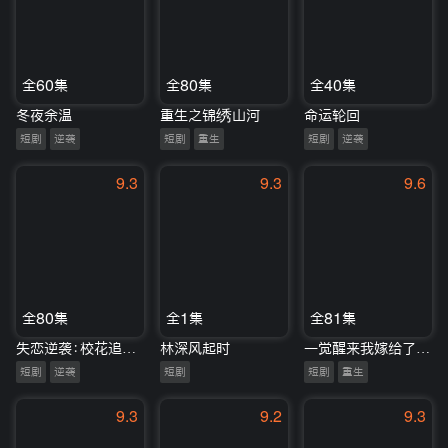
全60集
全80集
全40集
冬夜余温
重生之锦绣山河
命运轮回
短剧
逆袭
短剧
重生
短剧
逆袭
9.3
9.3
9.6
全80集
全1集
全81集
失恋逆袭：校花追我不放手
林深风起时
一觉醒来我嫁给了反派大佬
短剧
逆袭
短剧
短剧
重生
9.3
9.2
9.3