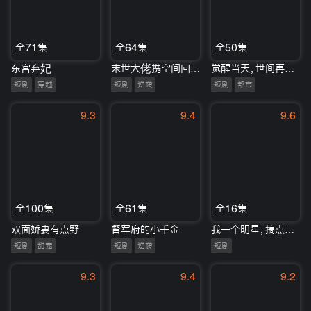
全71集
全64集
全50集
东宫弃妃
末世大佬携空间回80被全家团宠了
觉醒当天，世间再无妖
短剧
穿越
短剧
逆袭
短剧
都市
9.3
9.4
9.6
全100集
全61集
全16集
双面娇妻有点野
督军府的小千金
我一个明星，搞点副业很合理吧
短剧
甜宠
短剧
逆袭
短剧
9.3
9.4
9.2