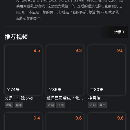
好的闺蜜，顶替了我的人生，成为这个世界唯一的女主角。婚礼那天，她
笑着为我戴上镣铐，这是她为我设下的，最后的猎杀陷阱。直到濒死之
际，那个本应属于她的男二，却挡在了我的身前，想活命吗？那就跟我一
起撕碎她的剧本。
选集
推荐视频
9.5
9.3
9.5
全74集
全86集
全80集
又是一年除夕夜
我妈显灵后成了我的财神
挽月传
短剧
都市
短剧
逆袭
短剧
重生
9.4
9.6
9.6