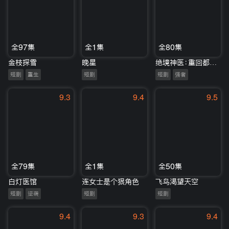
全97集
全1集
全80集
金枝探雪
晚星
绝境神医：重回都市踏巅峰
短剧
重生
短剧
短剧
强者
9.3
9.4
9.5
全79集
全1集
全50集
白灯医馆
连女士是个狠角色
飞鸟渴望天空
短剧
逆袭
短剧
短剧
9.4
9.3
9.4