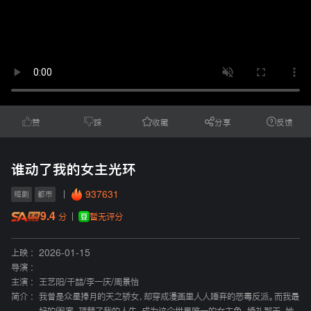
赞
踩
收藏
分享
反馈
谁动了我的女主光环
937631
短剧
都市
9.4
暂无评分
分
上映 :
2026-01-15
导演 :
主演 :
王艺阳
/
千喆
/
李一庆
/
周景怡
简介 :
我曾是众星捧月的天之骄女，却穿成漫画里人人唾弃的恶毒反派。而我最