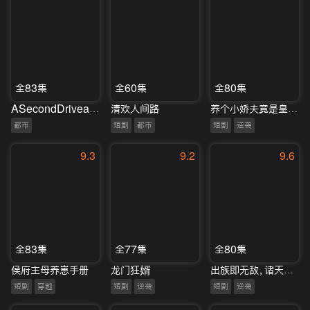
全83集
全60集
全80集
ASecondDriveatLove
清欢人间路
养个小娇夫竟是皇太子
都市
短剧
都市
短剧
逆袭
9.3
9.2
9.6
全83集
全77集
全80集
侯府主母养崽手册
龙门狂婿
出族即无敌，诸天哭求我回归
短剧
穿越
短剧
逆袭
短剧
逆袭