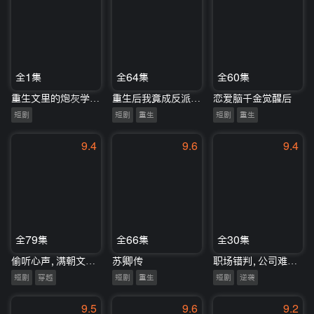
全1集
全64集
全60集
重生文里的炮灰学渣路人甲
重生后我竟成反派奶奶
恋爱脑千金觉醒后
短剧
短剧
重生
短剧
重生
9.4
9.6
9.4
全79集
全66集
全30集
偷听心声，满朝文武等我上朝
苏卿传
职场错判，公司难回天
短剧
穿越
短剧
重生
短剧
逆袭
9.5
9.6
9.2