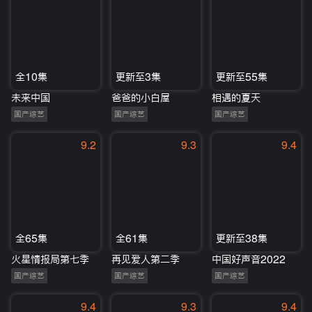
全10集
更新至3集
更新至55集
未来中国
爸爸的小白屋
相遇的夏天
国产综艺
国产综艺
国产综艺
9.2
9.3
9.4
全65集
全61集
更新至38集
火星情报局第七季
再见爱人第二季
中国好声音2022
国产综艺
国产综艺
国产综艺
9.4
9.3
9.4