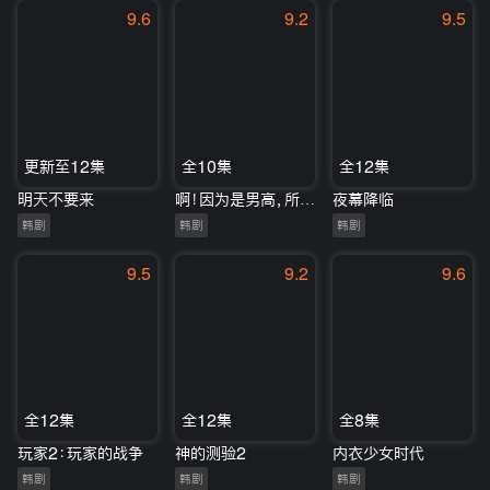
9.6
9.2
9.5
更新至12集
全10集
全12集
明天不要来
啊！因为是男高，所以很幸福
夜幕降临
韩剧
韩剧
韩剧
9.5
9.2
9.6
全12集
全12集
全8集
玩家2：玩家的战争
神的测验2
内衣少女时代
韩剧
韩剧
韩剧