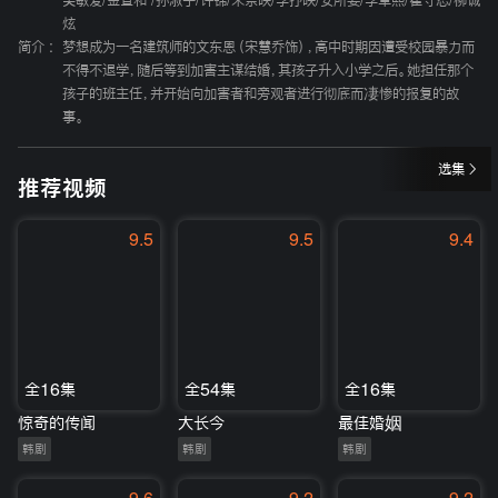
吴敏爱
/
金宣和
/
孙淑子
/
许锦
/
宋奈映
/
李抒映
/
安所要
/
李章熙
/
崔守忍
/
柳诚
炫
简介 :
梦想成为一名建筑师的文东恩（宋慧乔饰），高中时期因遭受校园暴力而
不得不退学，随后等到加害主谋结婚，其孩子升入小学之后。她担任那个
孩子的班主任，并开始向加害者和旁观者进行彻底而凄惨的报复的故
事。
选集
推荐视频
9.5
9.5
9.4
全16集
全54集
全16集
惊奇的传闻
大长今
最佳婚姻
韩剧
韩剧
韩剧