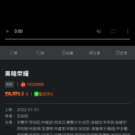
赞
踩
收藏
分享
反馈
黑暗荣耀
1032868
韩剧
9.5
暂无评分
分
上映 :
2022-01-01
导演 :
安吉镐
主演 :
宋慧乔
/
李到晛
/
林智妍
/
郑成日
/
廉惠兰
/
朴成焄
/
金赫拉
/
车珠英
/
金健宇
/
郑知晓
/
宋炳根
/
裴康熙
/
辛睿恩
/
宋智友
/
徐佑赫
/
吴智律
/
朴智娥
/
尹多景
/