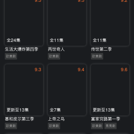
9.5
9.5
9.2
全24集
全11集
全11集
生活大爆炸第四季
两世奇人
传世第二季
欧美剧
欧美剧
欧美剧
9.3
9.4
9.6
更新至13集
全7集
更新至13集
基和皮尔第三季
上帝之鸟
富家穷路第一季
欧美剧
欧美剧
欧美剧
男男剧