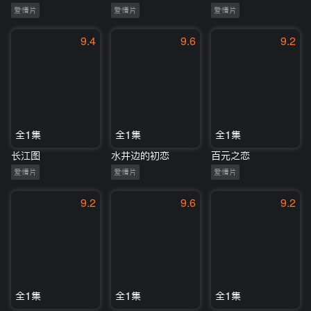
爱情片
爱情片
爱情片
9.4
9.6
9.2
全1集
全1集
全1集
长江图
水井边的初恋
百元之恋
爱情片
爱情片
爱情片
9.2
9.6
9.2
全1集
全1集
全1集