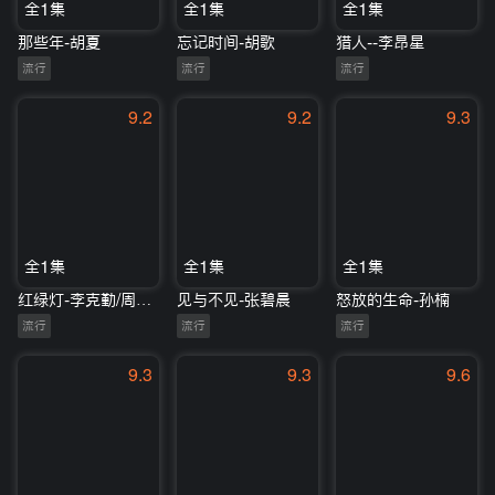
全1集
全1集
全1集
那些年-胡夏
忘记时间-胡歌
猎人--李昂星
流行
流行
流行
9.2
9.2
9.3
全1集
全1集
全1集
红绿灯-李克勤/周笔畅
见与不见-张碧晨
怒放的生命-孙楠
流行
流行
流行
9.3
9.3
9.6