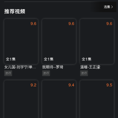
选集
推荐视频
9.6
9.6
9.6
全1集
全1集
全1集
女儿国-刘宇宁/单依纯
我期待--罗琦
温暖-王正濠
流行
流行
流行
9.2
9.4
9.5