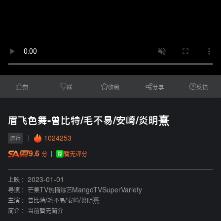
赞
踩
收藏
分享
反馈
眉飞色舞-曾比特/毛不易/安崎/炎明熹
1024253
流行
9.6
暂无评分
分
上映 :
2023-01-01
导演 :
芒果TV热播综艺MangoTVSuperVariety
主演 :
曾比特
/
毛不易
/
安崎
/
炎明熹
简介 :
当前暂无简介