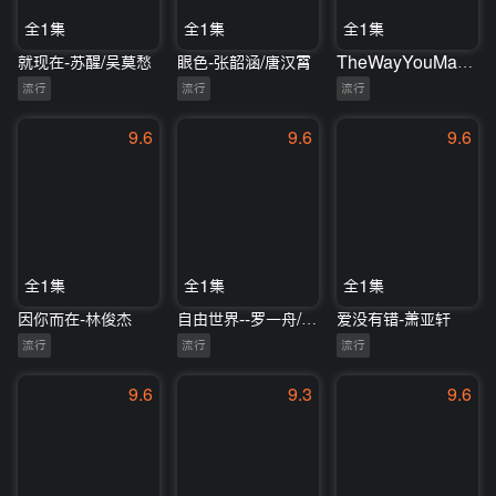
全1集
全1集
全1集
就现在-苏醒/吴莫愁
眼色-张韶涵/唐汉霄
TheWayYouMakeMeFeel-刘宪华
流行
流行
流行
9.6
9.6
9.6
全1集
全1集
全1集
因你而在-林俊杰
自由世界--罗一舟/安崎/陈卓璇
爱没有错-萧亚轩
流行
流行
流行
9.6
9.3
9.6