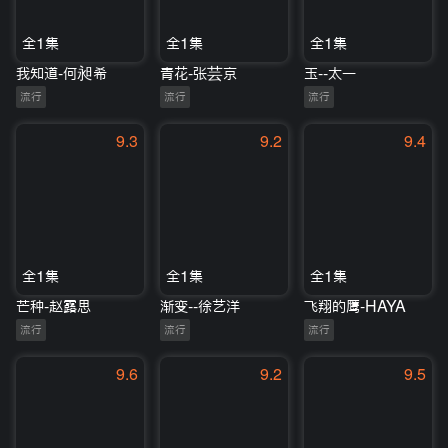
全1集
全1集
全1集
我知道-何昶希
青花-张芸京
玉--太一
流行
流行
流行
9.3
9.2
9.4
全1集
全1集
全1集
芒种-赵露思
渐变--徐艺洋
飞翔的鹰-HAYA
流行
流行
流行
9.6
9.2
9.5