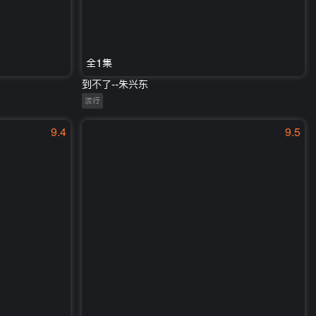
全1集
到不了--朱兴东
流行
9.4
9.5