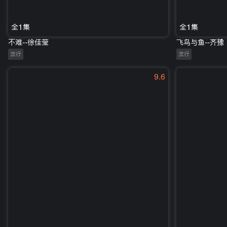
全1集
全1集
不难--徐佳莹
飞鸟与鱼--齐豫
流行
流行
9.6