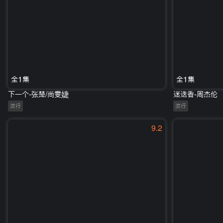
全1集
全1集
下一个-张楚/尚雯婕
迷迭香-周杰伦
流行
流行
9.2