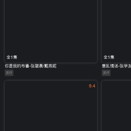
全1集
全1集
你是我的布鲁-张碧晨/戴燕妮
意乱情迷-张学
流行
流行
9.4