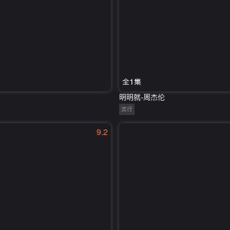
全1集
明明就-周杰伦
流行
9.2