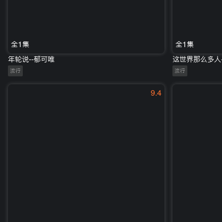
全1集
全1集
年轮说--郁可唯
这世界那么多人-
流行
流行
9.4