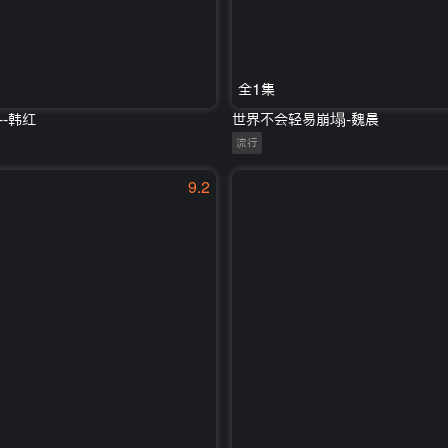
全1集
-韩红
世界不会轻易崩塌-魏晨
流行
9.2