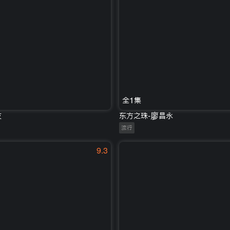
全1集
友
东方之珠-廖昌永
流行
9.3