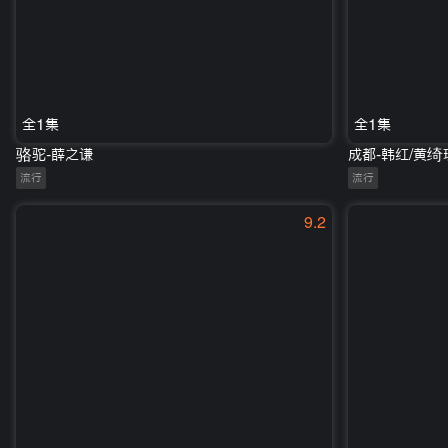
全1集
全1集
骆驼-薛之谦
成都-韩红/黄绮
流行
流行
9.2