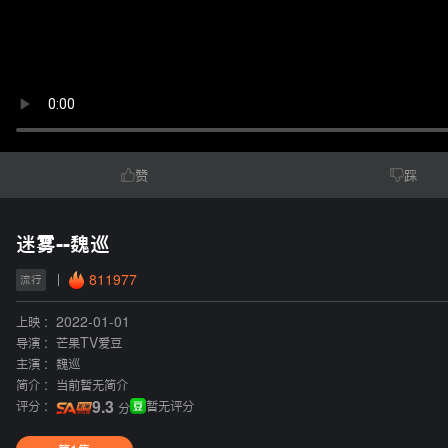
赞
踩
迷雾--魏巡
811977
流行
上映 :
2022-01-01
导演 :
芒果TV爱豆
主演 :
魏巡
简介 :
当前暂无简介
评分 :
9.3
暂无评分
分