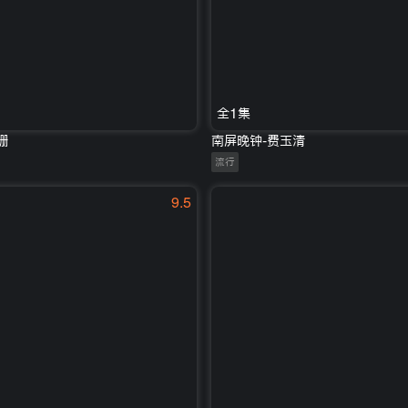
全1集
珊
南屏晚钟-费玉清
流行
9.5