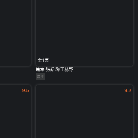
全1集
篇章-张韶涵/王赫野
流行
9.5
9.2