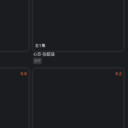
全1集
心恋-张韶涵
流行
9.6
9.2