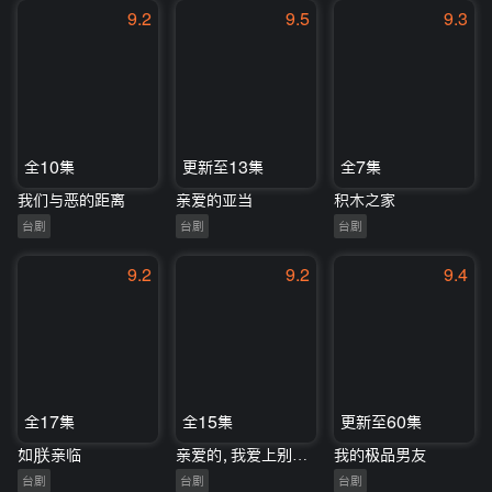
9.2
9.5
9.3
全10集
更新至13集
全7集
我们与恶的距离
亲爱的亚当
积木之家
台剧
台剧
台剧
9.2
9.2
9.4
全17集
全15集
更新至60集
如朕亲临
亲爱的，我爱上别人了
我的极品男友
台剧
台剧
台剧