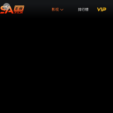
影视
排行榜