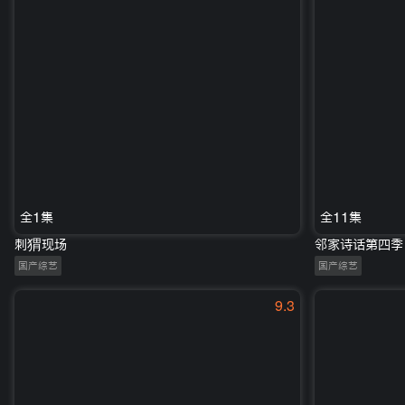
全1集
全11集
刺猬现场
邻家诗话第四季
国产综艺
国产综艺
9.3