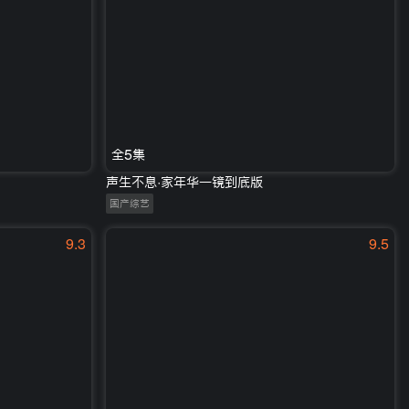
全5集
声生不息·家年华一镜到底版
国产综艺
9.3
9.5