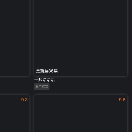
更新至36集
一起哈哈哈
国产综艺
9.3
9.6