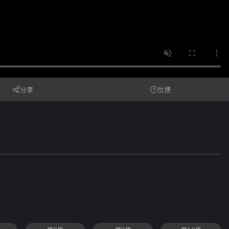
分享
反馈