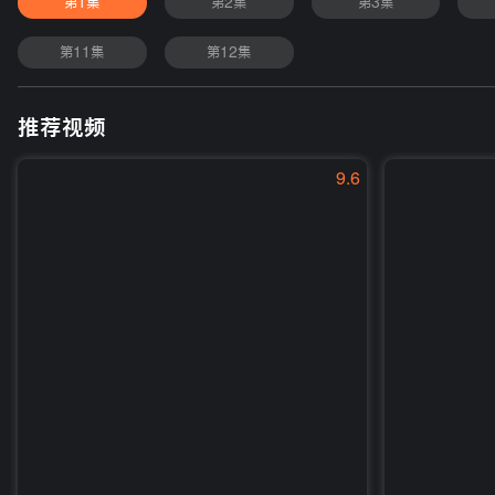
第1集
第2集
第3集
第11集
第12集
推荐视频
9.6