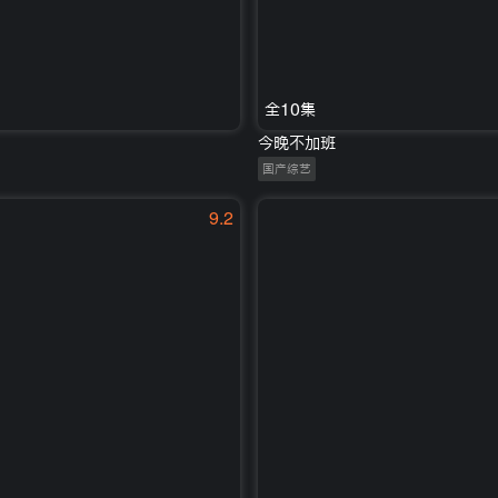
全10集
今晚不加班
国产综艺
9.2