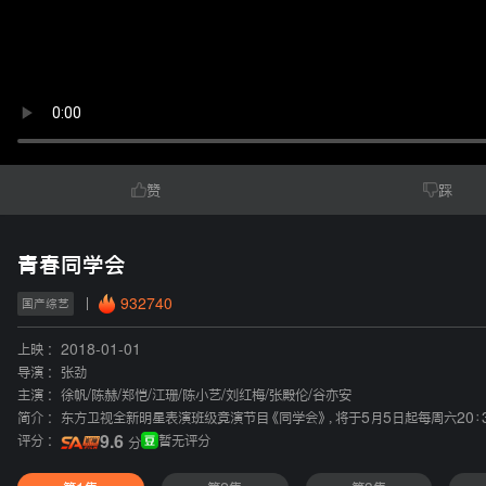
赞
踩
青春同学会
932740
国产综艺
上映 :
2018-01-01
导演 :
张劲
主演 :
徐帆
/
陈赫
/
郑恺
/
江珊
/
陈小艺
/
刘红梅
/
张殿伦
/
谷亦安
简介 :
东方卫视全新明星表演班级竞演节目《同学会》，将于5月5日起每周六20：
评分 :
9.6
暂无评分
分