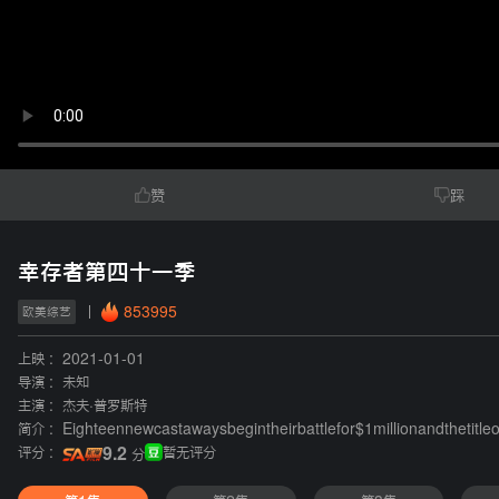
赞
踩
幸存者第四十一季
853995
欧美综艺
上映 :
2021-01-01
导演 :
未知
主演 :
杰夫·普罗斯特
简介 :
Eighteennewcastawaysbegintheirbattlefor$1millionandthetitl
评分 :
9.2
暂无评分
分