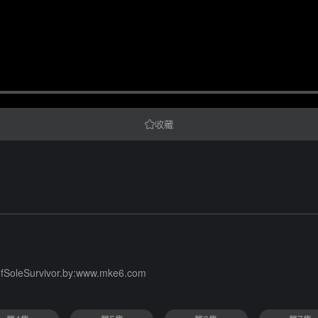
收藏
eofSoleSurvivor.by:www.mke6.com