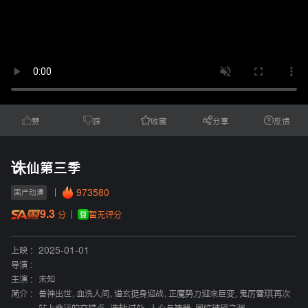
赞
踩
收藏
分享
反馈
诛仙第三季
973580
国产动漫
9.3
暂无评分
分
上映 :
2025-01-01
导演 :
主演 :
未知
简介 :
兽神出世，血洗人间，道玄挺身迎战，正魔势力迎来巨变，鬼厉雪琪再次