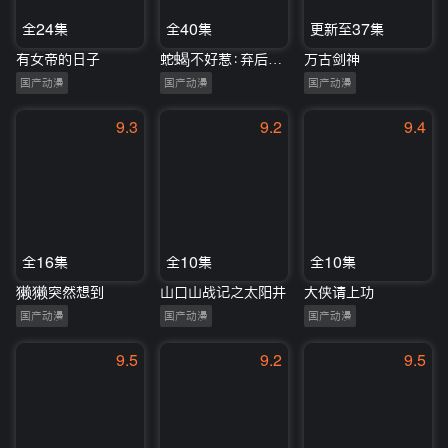
全24集
全40集
更新至37集
有女帝的日子
蛇蝎不好惹：弃后也妖娆动态漫画
万古剑神
国产动漫
国产动漫
国产动漫
9.3
9.2
9.4
全16集
全10集
全10集
獭獭突然想到
山口山战记之太阳井
大侠请上功
国产动漫
国产动漫
国产动漫
9.5
9.2
9.5