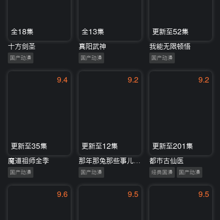
全18集
全13集
更新至52集
十方剑圣
真阳武神
我能无限顿悟
国产动漫
国产动漫
国产动漫
9.4
9.2
9.2
更新至35集
更新至12集
更新至201集
魔道祖师全季
那年那兔那些事儿第四季
都市古仙医
国产动漫
国产动漫
经典国漫
国产动漫
9.6
9.5
9.5