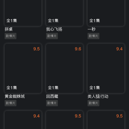
全1集
全1集
全1集
拼桌
我心飞扬
一秒
剧情片
剧情片
剧情片
9.5
9.6
9.4
全1集
全1集
全1集
黄金蜘蛛城
回西藏
类人猿行动
剧情片
剧情片
剧情片
9.4
9.5
9.5