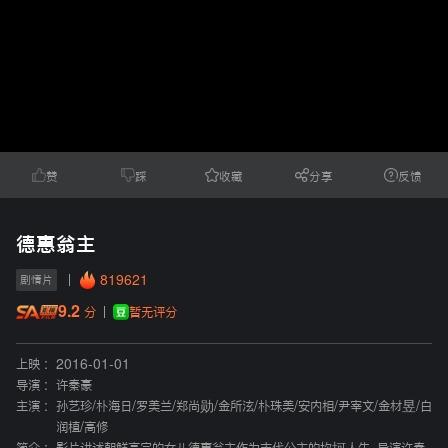
赞
踩
收藏
分享
反馈
德惠翁主
819621
剧情片
9.2
暂无评分
分
上映 :
2016-01-01
导演 :
许秦豪
主演 :
孙艺珍
/
朴海日
/
罗美兰
/
郑尚勋
/
金所泫
/
朴珠美
/
安内相
/
尹宰文
/
金材昱
/
白
润植
/
高修