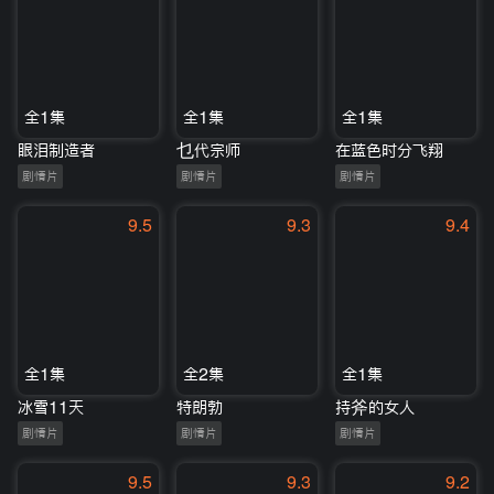
全1集
全1集
全1集
眼泪制造者
乜代宗师
在蓝色时分飞翔
剧情片
剧情片
剧情片
9.5
9.3
9.4
全1集
全2集
全1集
冰雪11天
特朗勃
持斧的女人
剧情片
剧情片
剧情片
9.5
9.3
9.2