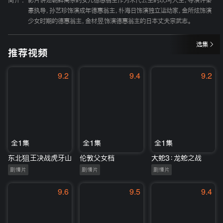
简介 :
影片讲述朝鲜高宗的女儿德惠翁主作为末代公主的坎坷人生，导演许秦
豪执导，孙艺珍饰演成年德惠翁主，朴海日饰演独立运动家，金所炫饰演
少女时期的德惠翁主，金材昱饰演德惠翁主的日本丈夫宗武志。
选集
推荐视频
9.2
9.4
9.2
全1集
全1集
全1集
东北狙王决战虎牙山
伦敦父女档
大蛇3：龙蛇之战
剧情片
剧情片
剧情片
9.6
9.5
9.4