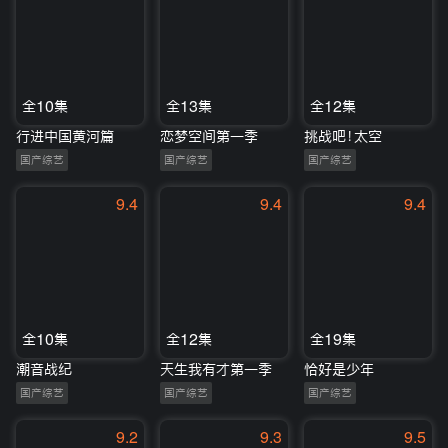
全10集
全13集
全12集
行进中国黄河篇
恋梦空间第一季
挑战吧！太空
国产综艺
国产综艺
国产综艺
9.4
9.4
9.4
全10集
全12集
全19集
潮音战纪
天生我有才第一季
恰好是少年
国产综艺
国产综艺
国产综艺
9.2
9.3
9.5