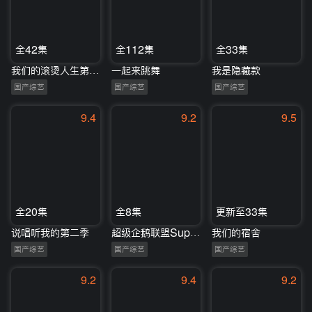
全42集
全112集
全33集
我们的滚烫人生第二季·骑行季
一起来跳舞
我是隐藏款
国产综艺
国产综艺
国产综艺
9.4
9.2
9.5
全20集
全8集
更新至33集
说唱听我的第二季
超级企鹅联盟Super3：星斗场
我们的宿舍
国产综艺
国产综艺
国产综艺
9.2
9.4
9.2