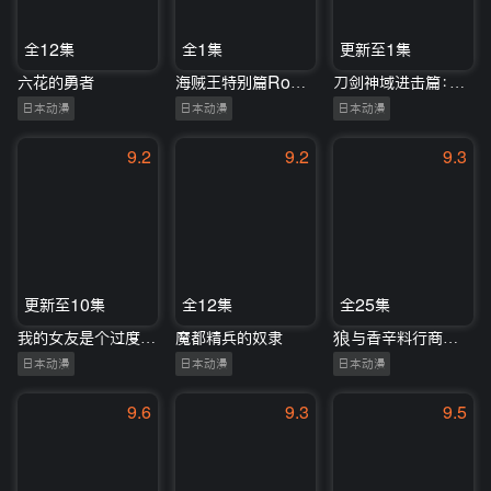
全12集
全1集
更新至1集
六花的勇者
海贼王特别篇RomanceDawn
刀剑神域进击篇：无星之夜的咏叹调
日本动漫
日本动漫
日本动漫
9.2
9.2
9.3
更新至10集
全12集
全25集
我的女友是个过度认真的处女碧池
魔都精兵的奴隶
狼与香辛料行商邂逅贤狼
日本动漫
日本动漫
日本动漫
9.6
9.3
9.5