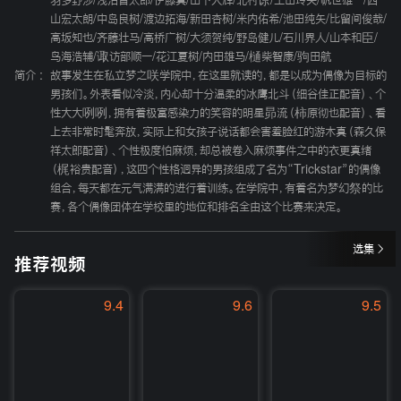
羽多野涉
/
浅沼晋太郎
/
伊藤真
/
山下大辉
/
北村谅
/
土田玲央
/
帆世雄一
/
西
山宏太朗
/
中岛良树
/
渡边拓海
/
新田杏树
/
米内佑希
/
池田纯矢
/
比留间俊哉
/
高坂知也
/
齐藤壮马
/
高桥广树
/
大须贺纯
/
野岛健儿
/
石川界人
/
山本和臣
/
鸟海浩辅
/
诹访部顺一
/
花江夏树
/
内田雄马
/
樋柴智康
/
驹田航
简介 :
故事发生在私立梦之咲学院中，在这里就读的，都是以成为偶像为目标的
男孩们。外表看似冷淡，内心却十分温柔的冰鹰北斗（细谷佳正配音）、个
性大大咧咧，拥有着极富感染力的笑容的明星昴流（柿原彻也配音）、看
上去非常时髦奔放，实际上和女孩子说话都会害羞脸红的游木真（森久保
祥太郎配音）、个性极度怕麻烦，却总被卷入麻烦事件之中的衣更真绪
（梶裕贵配音），这四个性格迥异的男孩组成了名为“Trickstar”的偶像
组合，每天都在元气满满的进行着训练。在学院中，有着名为梦幻祭的比
赛，各个偶像团体在学校里的地位和排名全由这个比赛来决定。
选集
推荐视频
9.4
9.6
9.5