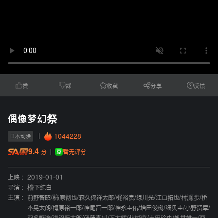
赞
踩
收藏
分享
反馈
偶像梦幻祭
1044228
日本动漫
9.4
暂无评分
分
上映 :
2019-01-01
导演 :
櫓下純白
主演 :
前野智昭
/
柿原彻也
/
森久保祥太郎
/
梶裕贵
/
绿川光
/
江口拓也
/
村瀬步
/
桥
本晃太朗
/
梅原裕一郎
/
神尾晋一郎
/
神永圭佑
/
增田俊树
/
细贝圭
/
小野贤章
/