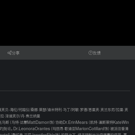
分享
反馈
雅克贝-海伦
/
何超仪
/
桑娜·莱瑟
/
迪米特利·马丁
/
阿敏·罗德
/
恩里克·克兰东尼
/
拉里·克
拉·泽迪克尔
/
丹·弗兰纳里
·达蒙MattDamon饰）协助Dr.ErinMears（凯特·温斯莱特KateWin
LeonoraOrantes（玛丽昂·歌迪亚MarionCotillard饰）被派往香港