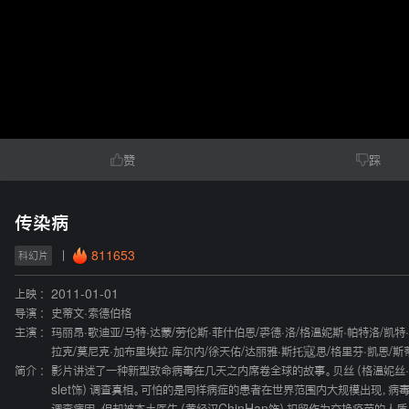
赞
踩
传染病
811653
科幻片
上映 :
2011-01-01
导演 :
史蒂文·索德伯格
主演 :
玛丽昂·歌迪亚
/
马特·达蒙
/
劳伦斯·菲什伯恩
/
裘德·洛
/
格温妮斯·帕特洛
/
凯特
拉克
/
莫尼克·加布里埃拉·库尔内
/
徐天佑
/
达丽雅·斯托寇思
/
格里芬·凯恩
/
斯
简介 :
影片讲述了一种新型致命病毒在几天之内席卷全球的故事。贝丝（格温妮丝·帕特洛G
slet饰）调查真相。可怕的是同样病症的患者在世界范围内大规模出现，病毒在不停