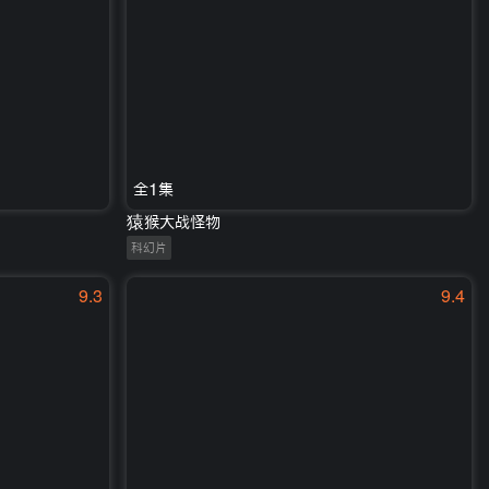
全1集
猿猴大战怪物
科幻片
9.3
9.4