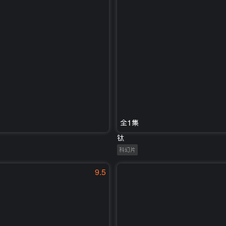
全1集
钛
科幻片
9.5