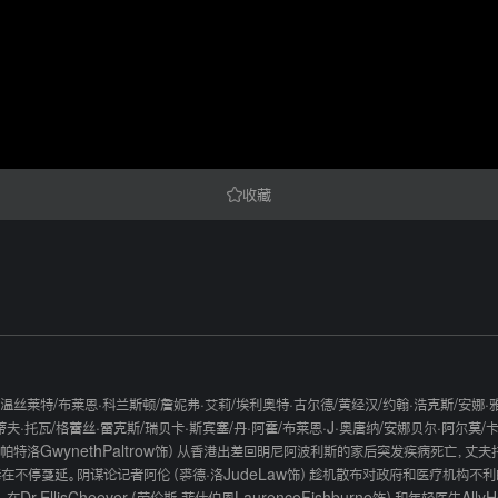
收藏
·温丝莱特
/
布莱恩·科兰斯顿
/
詹妮弗·艾莉
/
埃利奥特·古尔德
/
黄经汉
/
约翰·浩克斯
/
安娜·
蒂夫·托瓦
/
格蕾丝·雷克斯
/
瑞贝卡·斯宾塞
/
丹·阿霍
/
布莱恩·J·奥唐纳
/
安娜贝尔·阿尔莫
/
卡
wynethPaltrow饰）从香港出差回明尼阿波利斯的家后突发疾病死亡，丈夫托马斯（马特
蔓延。阴谋论记者阿伦（裘德·洛JudeLaw饰）趁机散布对政府和医疗机构不利的舆论。Dr.