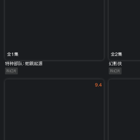
全1集
全2集
特种部队：蛇眼起源
幻影侠
科幻片
科幻片
9.4