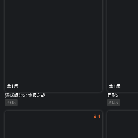
全1集
全1集
猩球崛起3：终极之战
异形3
科幻片
科幻片
9.4