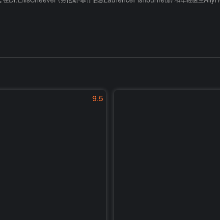
llisCheever（劳伦斯·菲什伯恩LaurenceFishburne饰）和年轻医生AllyH
9.5