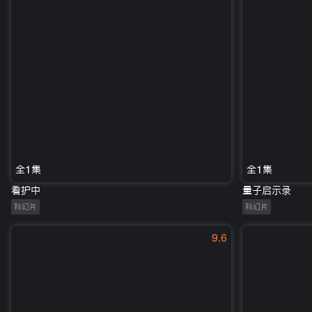
全1集
全1集
看护中
量子启示录
科幻片
科幻片
9.6