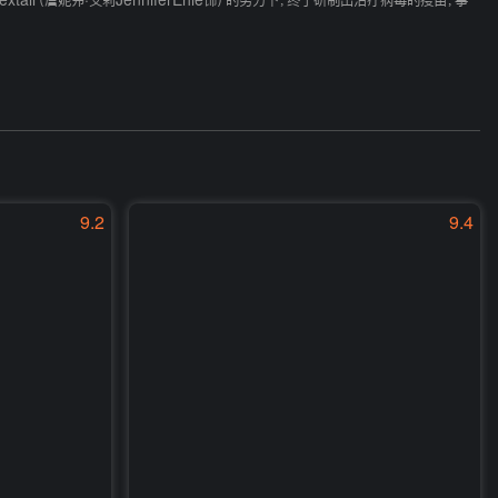
extall（詹妮弗·艾莉JenniferEhle饰）的努力下，终于研制出治疗病毒的疫苗，事
9.2
9.4