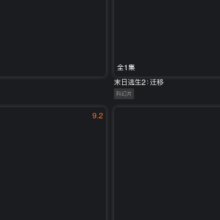
全1集
末日逃生2：迁移
科幻片
9.2