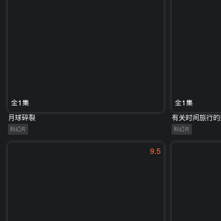
全1集
全1集
月球碎裂
有关时间旅行的
科幻片
科幻片
9.5