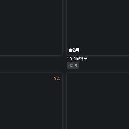
全2集
宇宙追缉令
科幻片
9.5