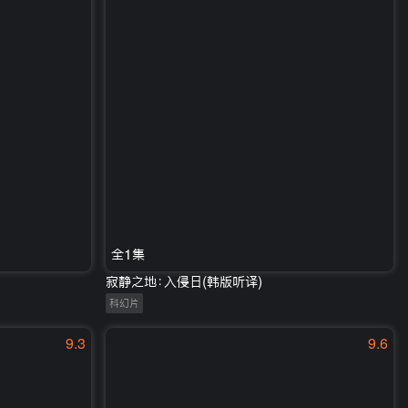
全1集
寂静之地：入侵日(韩版听译)
科幻片
9.3
9.6