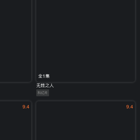
全1集
无姓之人
科幻片
9.4
9.4