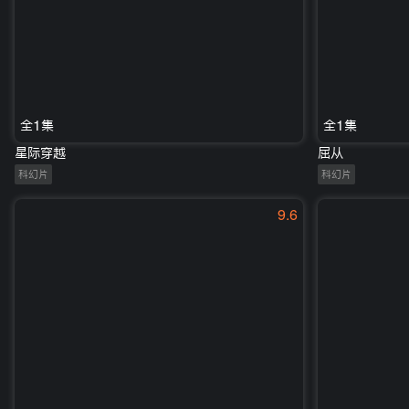
全1集
全1集
星际穿越
屈从
科幻片
科幻片
9.6