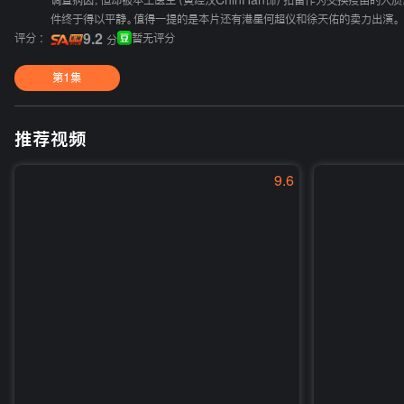
调查病因，但却被本土医生（黄经汉ChinHan饰）扣留作为交换疫苗的人质。在Dr.E
件终于得以平静。值得一提的是本片还有港星何超仪和徐天佑的卖力出演。
评分 :
9.2
暂无评分
分
第1集
推荐视频
9.6