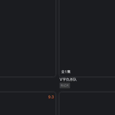
全1集
V字仇杀队
科幻片
9.3