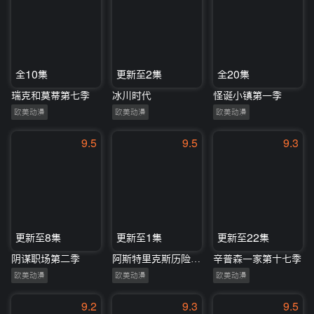
全10集
更新至2集
全20集
瑞克和莫蒂第七季
冰川时代
怪诞小镇第一季
欧美动漫
欧美动漫
欧美动漫
9.5
9.5
9.3
更新至8集
更新至1集
更新至22集
阴谋职场第二季
阿斯特里克斯历险记：诸神之宫殿
辛普森一家第十七季
欧美动漫
欧美动漫
欧美动漫
9.2
9.3
9.5