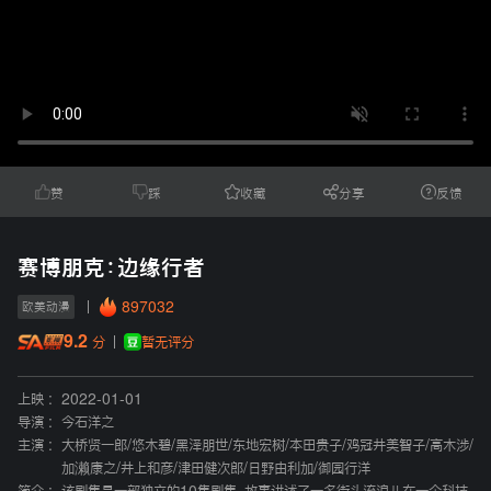
赞
踩
收藏
分享
反馈
赛博朋克：边缘行者
897032
欧美动漫
9.2
暂无评分
分
上映 :
2022-01-01
导演 :
今石洋之
主演 :
大桥贤一郎
/
悠木碧
/
黑泽朋世
/
东地宏树
/
本田贵子
/
鸡冠井美智子
/
高木涉
/
加濑康之
/
井上和彦
/
津田健次郎
/
日野由利加
/
御园行洋