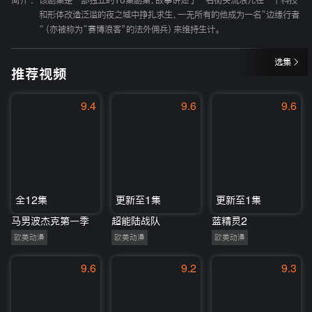
简介 :
该剧集是一部独立的10集剧集，故事讲述了一名街头流浪儿在一个科技
和形体改造泛滥的夜之城中挣扎求生，一无所有的他成为一名“边缘行者
“（亦被称为“赛博浪客”的法外佣兵）来维持生计。
选集
推荐视频
9.4
9.6
9.6
全12集
更新至1集
更新至1集
马男波杰克第一季
超能陆战队
蓝精灵2
欧美动漫
欧美动漫
欧美动漫
9.6
9.2
9.3