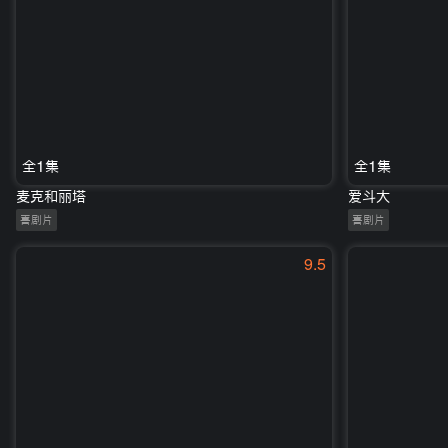
全1集
全1集
麦克和丽塔
爱斗大
喜剧片
喜剧片
9.5