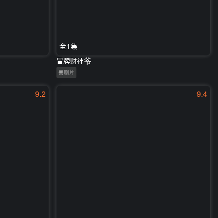
全1集
冒牌财神爷
喜剧片
9.2
9.4