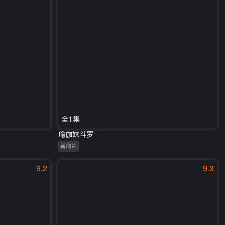
全1集
瑜伽妹斗罗
喜剧片
9.2
9.3