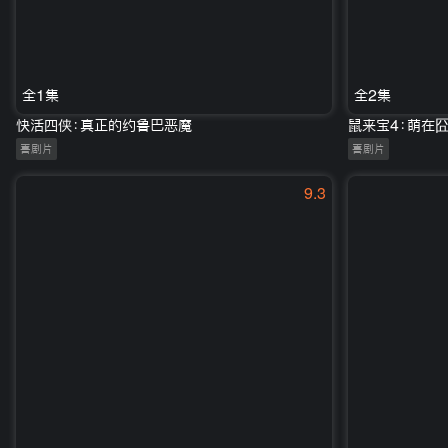
全1集
全2集
快活四侠：真正的约鲁巴恶魔
鼠来宝4：萌在
喜剧片
喜剧片
9.3