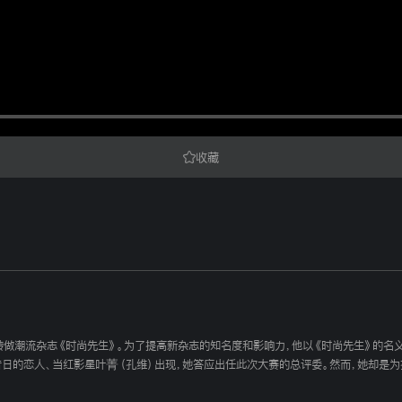
收藏
转做潮流杂志《时尚先生》。为了提高新杂志的知名度和影响力，他以《时尚先生》的名
昔日的恋人、当红影星叶菁（孔维）出现，她答应出任此次大赛的总评委。然而，她却是