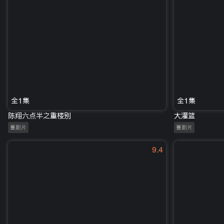
全1集
全1集
陈翔六点半之重楼别
大灌篮
喜剧片
喜剧片
9.4