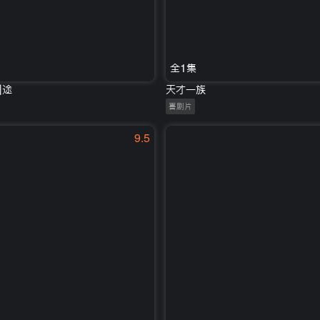
全1集
囧途
天才一族
喜剧片
9.5