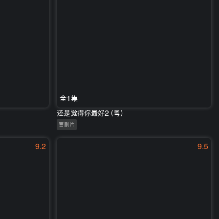
全1集
还是觉得你最好2（粤）
喜剧片
9.2
9.5