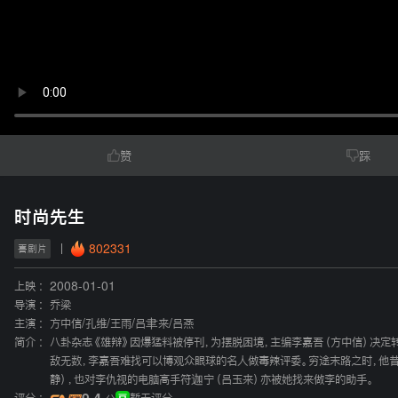
赞
踩
时尚先生
802331
喜剧片
上映 :
2008-01-01
导演 :
乔梁
主演 :
方中信
/
孔维
/
王雨
/
吕聿来
/
吕燕
简介 :
八卦杂志《雄辩》因爆猛料被停刊，为摆脱困境，主编李嘉吾（方中信）决定
敌无数，李嘉吾难找可以博观众眼球的名人做毒辣评委。穷途末路之时，他
静），也对李仇视的电脑高手符迦宁（吕玉来）亦被她找来做李的助手。