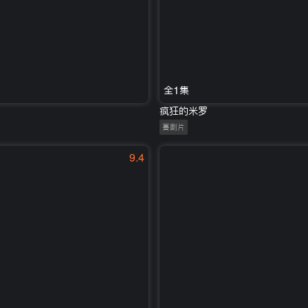
全1集
疯狂的米罗
喜剧片
9.4