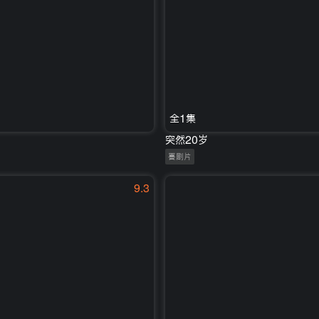
全1集
突然20岁
喜剧片
9.3