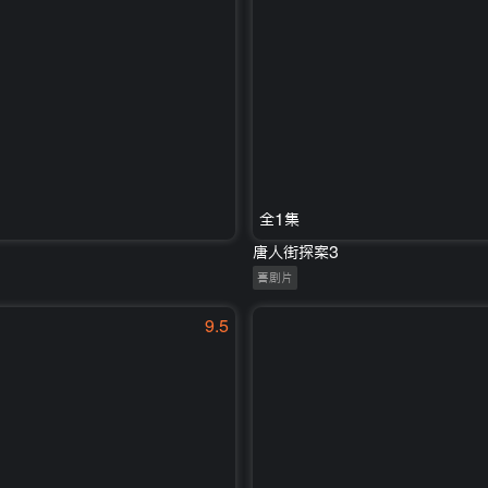
全1集
唐人街探案3
喜剧片
9.5