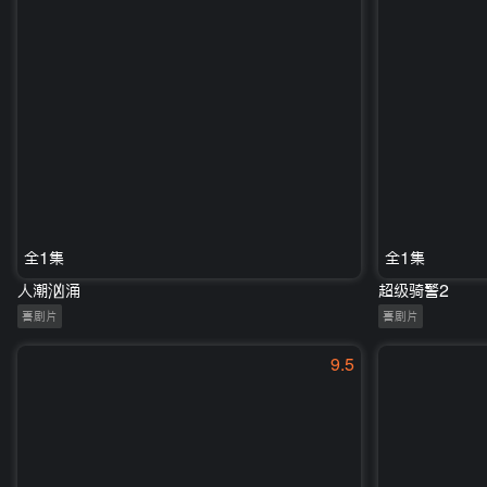
全1集
全1集
人潮汹涌
超级骑警2
喜剧片
喜剧片
9.5