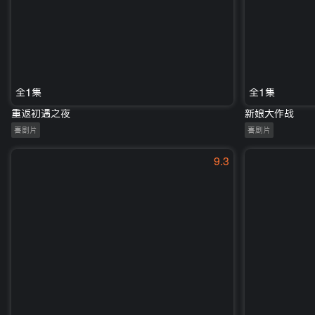
全1集
全1集
重返初遇之夜
新娘大作战
喜剧片
喜剧片
9.3