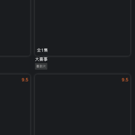
全1集
大喜事
喜剧片
9.5
9.5