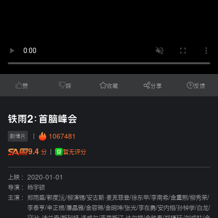
赞
踩
收藏
分享
反馈
铁雨2：首脑峰会
1067481
剧情片
9.4
暂无评分
分
上映 :
2020-01-01
导演 :
杨宇硕
主演 :
郑雨盛
/
郭度沅
/
柳演锡
/
安古斯·麦克菲登
/
徐东甲
/
李南希
/
金重熙
/
柳秀荣
/
李泰亨
/
申正根
/
廉晶雅
/
金容琳
/
金明坤
/
张光
/
李在勇
/
安内相
/
孙钟学
/
白龙
/