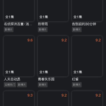
全1集
全1集
全1集
名侦探洪吉童：消失的村庄
热带雨
告别前的30分钟
剧情片
剧情片
剧情片
9.6
9.2
9.2
全1集
全1集
全1集
人夫总动员
青春失乐园
红雀
近期热门
剧情片
剧情片
剧情片
9.3
9.2
9.2