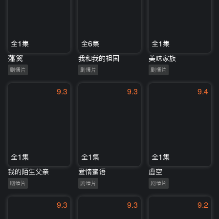
全1集
全6集
全1集
藩篱
我和我的祖国
美味家族
剧情片
剧情片
剧情片
9.3
9.3
9.4
全1集
全1集
全1集
我的陌生父亲
爱情蜜语
虚空
剧情片
剧情片
剧情片
9.3
9.3
9.2