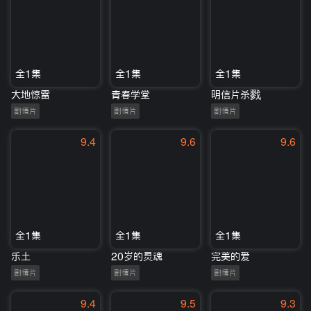
全1集
全1集
全1集
大地惊雷
青春学堂
明信片杀戮
剧情片
剧情片
剧情片
9.4
9.6
9.6
全1集
全1集
全1集
乐土
20岁的灵魂
完美的爱
剧情片
剧情片
剧情片
9.4
9.5
9.3