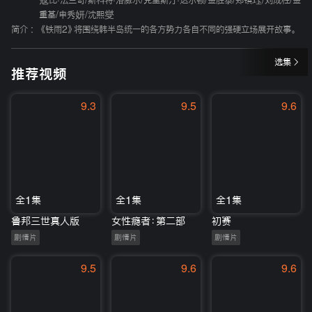
寇比·法兰奇
/
斯科特·洛威尔
/
克里斯汀·达尔顿
/
金胜泰
/
郑镇珏
/
刘成柱
/
金
重基
/
申秀妍
/
沈熙燮
简介 :
《铁雨2》将围绕韩半岛统一的各方势力各自不同的强硬立场展开故事。
选集
推荐视频
9.3
9.5
9.6
全1集
全1集
全1集
鲁邦三世真人版
女性瘾者：第二部
初赛
剧情片
剧情片
剧情片
9.5
9.6
9.6